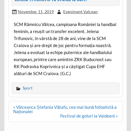
November 11, 2019
Eveniment Valcean
SCM Râmnicu Vâlcea, campioana României la handbal
feminin, a reușit un transfer excelent. Jelena
Trifunovic, în vârstă de 28 de ani, vine de la SCM
Craiova și are drept de joc pentru formația noastră.
Jelena a evoluat la echipe puternice ale handbalului
european, printre care amintim ZRK Buducnost sau
RK Podravka Koprivnica și a câștigat Cupa EHF
alături de SCM Craiova. (G.C.)
Sport
Post
« Vâlceanca Ștefania Vătafu, cea mai bună fotbalistă a
navigation
Naționalei
Festival de goluri la Vaideeni »