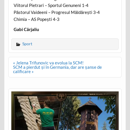
Viitorul Pietrari – Sportul Genuneni 1-4
Păstorul Vaideeni – Progresul Măldărești 3-4
Chimia – AS Popești 4-3
Gabi Cârjaliu
Sport
Post
« Jelena Trifunovic va evolua la SCM!
navigation
SCM a pierdut și în Germania, dar are șanse de
calificare »