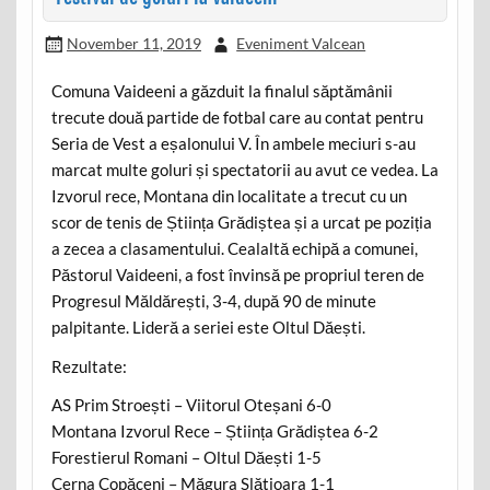
November 11, 2019
Eveniment Valcean
Comuna Vaideeni a găzduit la finalul săptămânii
trecute două partide de fotbal care au contat pentru
Seria de Vest a eșalonului V. În ambele meciuri s-au
marcat multe goluri și spectatorii au avut ce vedea. La
Izvorul rece, Montana din localitate a trecut cu un
scor de tenis de Știința Grădiștea și a urcat pe poziția
a zecea a clasamentului. Cealaltă echipă a comunei,
Păstorul Vaideeni, a fost învinsă pe propriul teren de
Progresul Măldărești, 3-4, după 90 de minute
palpitante. Lideră a seriei este Oltul Dăești.
Rezultate:
AS Prim Stroești – Viitorul Oteșani 6-0
Montana Izvorul Rece – Știința Grădiștea 6-2
Forestierul Romani – Oltul Dăești 1-5
Cerna Copăceni – Măgura Slătioara 1-1