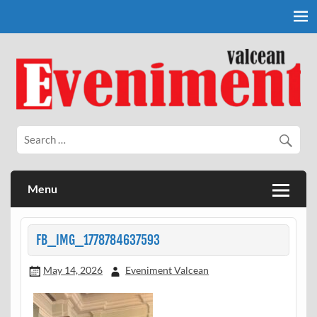
Skip
to
content
Eveniment Valcean
Menu
FB_IMG_1778784637593
May 14, 2026
Eveniment Valcean