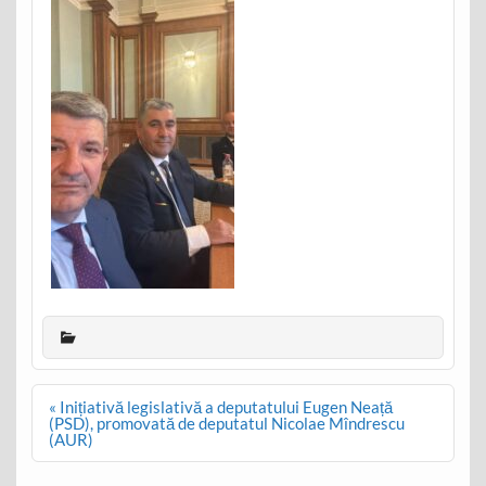
Post
« Inițiativă legislativă a deputatului Eugen Neață
navigation
(PSD), promovată de deputatul Nicolae Mîndrescu
(AUR)