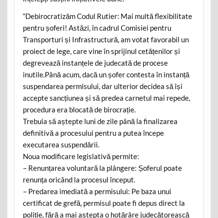
“Debirocratizăm Codul Rutier: Mai multă flexibilitate
pentru șoferi! Astăzi, în cadrul Comisiei pentru
Transporturi și Infrastructură, am votat favorabil un
proiect de lege, care vine în sprijinul cetățenilor și
degrevează instanțele de judecată de procese
inutile.Până acum, dacă un șofer contesta în instanță
suspendarea permisului, dar ulterior decidea să își
accepte sancțiunea și să predea carnetul mai repede,
procedura era blocată de birocrație.
Trebuia să aștepte luni de zile până la finalizarea
definitivă a procesului pentru a putea începe
executarea suspendării.
Noua modificare legislativă permite:
– Renunțarea voluntară la plângere: Șoferul poate
renunța oricând la procesul început.
– Predarea imediată a permisului: Pe baza unui
certificat de grefă, permisul poate fi depus direct la
poliție, fără a mai aștepta o hotărâre judecătorească