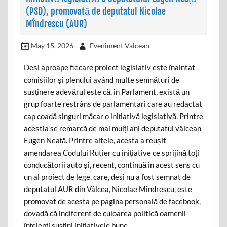
(PSD), promovată de deputatul Nicolae
Mîndrescu (AUR)
May 15, 2026
Eveniment Valcean
Deși aproape fiecare proiect legislativ este înaintat
comisiilor și plenului având multe semnături de
susținere adevărul este că, în Parlament, există un
grup foarte restrâns de parlamentari care au redactat
cap coadă singuri măcar o inițiativă legislativă. Printre
aceștia se remarcă de mai mulți ani deputatul vâlcean
Eugen Neață. Printre altele, acesta a reușit
amendarea Codului Rutier cu inițiative ce sprijină toți
conducătorii auto și, recent, continuă în acest sens cu
un al proiect de lege, care, desi nu a fost semnat de
deputatul AUR din Vâlcea, Nicolae Mîndrescu, este
promovat de acesta pe pagina personală de facebook,
dovadă că indiferent de culoarea politică oamenii
înțelepți susțini inițiativele bune.