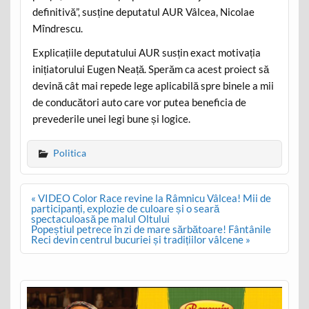
definitivă”, susține deputatul AUR Vâlcea, Nicolae
Mîndrescu.
Explicațiile deputatului AUR susțin exact motivația
inițiatorului Eugen Neață. Sperăm ca acest proiect să
devină cât mai repede lege aplicabilă spre binele a mii
de conducători auto care vor putea beneficia de
prevederile unei legi bune și logice.
Politica
Post
« VIDEO Color Race revine la Râmnicu Vâlcea! Mii de
navigation
participanți, explozie de culoare și o seară
spectaculoasă pe malul Oltului
Popeștiul petrece în zi de mare sărbătoare! Fântânile
Reci devin centrul bucuriei și tradițiilor vâlcene »