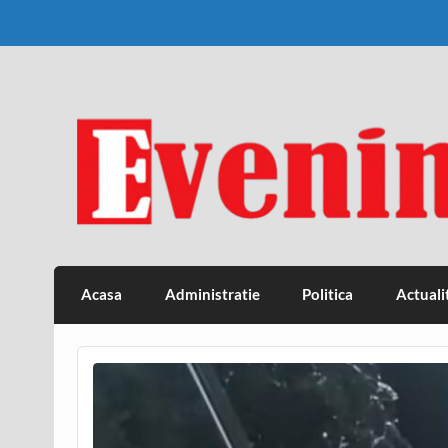
Skip
to
content
Eveniment Valcean
Acasa
Administratie
Politica
Actuali