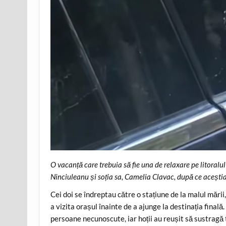
O vacanță care trebuia să fie una de relaxare pe litoral
Ninciuleanu și soția sa, Camelia Clavac, după ce aceștia 
Cei doi se îndreptau către o stațiune de la malul mării
a vizita orașul înainte de a ajunge la destinația finală.
persoane necunoscute, iar hoții au reușit să sustragă t