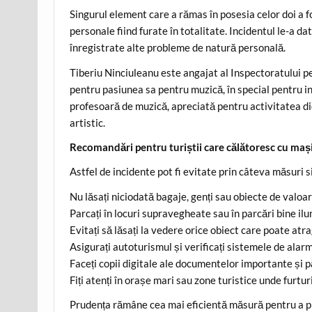
Singurul element care a rămas în posesia celor doi a f
personale fiind furate în totalitate. Incidentul le-a dat
înregistrate alte probleme de natură personală.
Tiberiu Ninciuleanu este angajat al Inspectoratului pen
pentru pasiunea sa pentru muzică, în special pentru in
profesoară de muzică, apreciată pentru activitatea di
artistic.
Recomandări pentru turiștii care călătoresc cu mași
Astfel de incidente pot fi evitate prin câteva măsuri 
Nu lăsați niciodată bagaje, genți sau obiecte de valoar
Parcați în locuri supravegheate sau în parcări bine il
Evitați să lăsați la vedere orice obiect care poate atra
Asigurați autoturismul și verificați sistemele de alar
Faceți copii digitale ale documentelor importante și pă
Fiți atenți în orașe mari sau zone turistice unde furtu
Prudența rămâne cea mai eficientă măsură pentru a prev