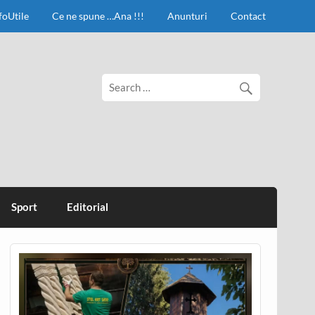
foUtile
Ce ne spune …Ana !!!
Anunturi
Contact
Sport
Editorial