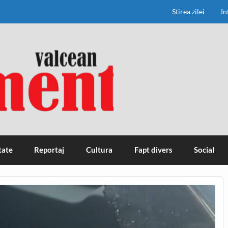
Stirea zilei
In
tate
Reportaj
Cultura
Fapt divers
Social