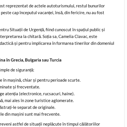
ost reprezentat de actele autoturismului, restul bunurilor
 peste cap începutul vacanței, însă, din fericire, nu au fost
tru Situații de Urgență, fiind cunoscut în spațiul public și
terpretarea la chitară. Soția sa, Camelia Clavac, este
dactică și pentru implicarea în formarea tinerilor din domeniul
na în Grecia, Bulgaria sau Turcia
simple de siguranță:
e în mașină, chiar și pentru perioade scurte.
uminate și frecventate.
ge atenția (electronice, rucsacuri, haine).
mă, mai ales în zone turistice aglomerate.
strați-le separat de originale.
rile din mașini sunt mai frecvente.
eni astfel de situații neplăcute în timpul călătoriilor