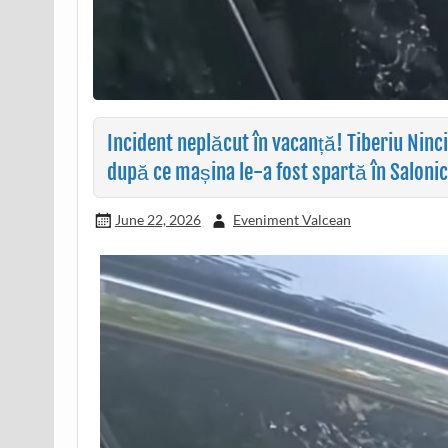
Incident neplăcut în vacanță! Tiberiu Ninc
după ce mașina le-a fost spartă în Salonic
June 22, 2026
Eveniment Valcean