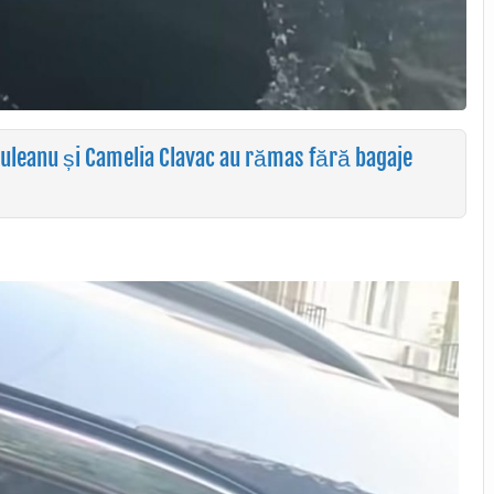
iuleanu și Camelia Clavac au rămas fără bagaje