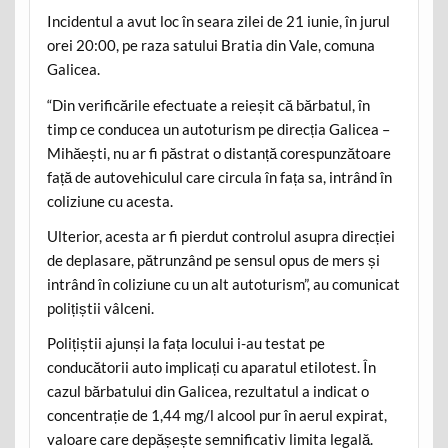
Incidentul a avut loc în seara zilei de 21 iunie, în jurul
orei 20:00, pe raza satului Bratia din Vale, comuna
Galicea.
“Din verificările efectuate a reieșit că bărbatul, în
timp ce conducea un autoturism pe direcția Galicea –
Mihăești, nu ar fi păstrat o distanță corespunzătoare
față de autovehiculul care circula în fața sa, intrând în
coliziune cu acesta.
Ulterior, acesta ar fi pierdut controlul asupra direcției
de deplasare, pătrunzând pe sensul opus de mers și
intrând în coliziune cu un alt autoturism”, au comunicat
polițiștii vâlceni.
Polițiștii ajunși la fața locului i-au testat pe
conducătorii auto implicați cu aparatul etilotest. În
cazul bărbatului din Galicea, rezultatul a indicat o
concentrație de 1,44 mg/l alcool pur în aerul expirat,
valoare care depășește semnificativ limita legală.