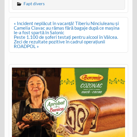
Fapt divers
Post
« Incident neplăcut în vacanță! Tiberiu Ninciuleanu și
navigation
Camelia Clavac au rămas fără bagaje după ce mașina
le-a fost spartă în Salonic
Peste 1.100 de șoferi testați pentru alcool în Vâlcea.
Zeci de rezultate pozitive în cadrul operațiunii
ROADPOL »