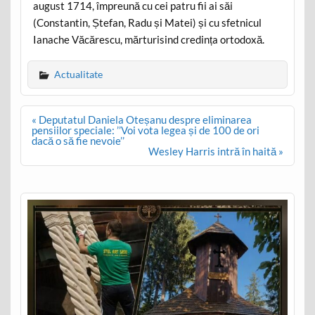
august 1714, împreună cu cei patru fii ai săi
(Constantin, Ștefan, Radu și Matei) și cu sfetnicul
Ianache Văcărescu, mărturisind credința ortodoxă.
Actualitate
Post
« Deputatul Daniela Oteșanu despre eliminarea
navigation
pensiilor speciale: ’’Voi vota legea și de 100 de ori
dacă o să fie nevoie’’
Wesley Harris intră în haită »