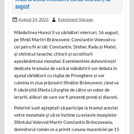
august
August 14, 2023
Eveniment Valcean
Mănăstirea Hurezi îi va sărbători miercuri, 16 august,
pe Sfinții Martiri Brâncoveni: Constantin Voievod cu
cei patru fii ai săi: Constantin, Ștefan, Radu și Matei,
și sfetnicul Ianache, ctitorii și ocrotitorii
așezământului monahal. Evenimentele duhovni­cești
dedicate hramului de vară al mănăstirii vor debuta în
ajunul sărbătorii cu slujba de Priveghere și vor
culmina în ziua prăznuirii Sfinților Brâncoveni, când va
fi săvârșită Sfânta Liturghie de către un sobor de
ierarhi, alături de care vor fi prezenți preoți și diaconi.
Pelerinii sunt aşteptati să participe la hramul acestei
vetre monahale şi să se închine cu evlavie moaştelor
Sfântului Voievod Martir Constantin Brâncoveanu,
domnitorul român ce a primit cununa muceniciei pe 15