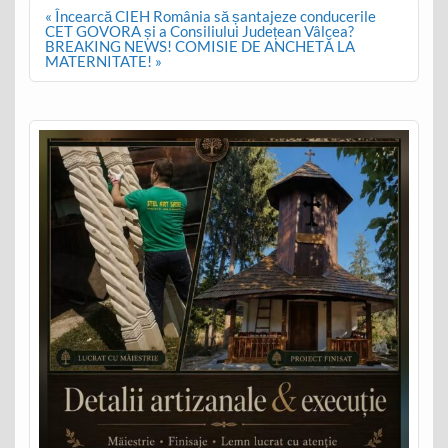
Post
« Încearcă CIEH România să șantajeze conducerile
navigation
CET GOVORA și a Consiliului Județean Vâlcea?
BREAKING NEWS! COMISIE DE ANCHETĂ LA
MATERNITATE! »