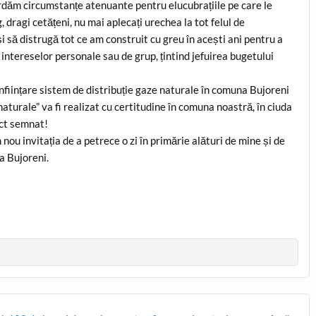
ordăm circumstanțe atenuante pentru elucubrațiile pe care le
 dragi cetățeni, nu mai aplecați urechea la tot felul de
i să distrugă tot ce am construit cu greu în acești ani pentru a
 intereselor personale sau de grup, țintind jefuirea bugetului
ființare sistem de distribuție gaze naturale în comuna Bujoreni
naturale” va fi realizat cu certitudine în comuna noastră, în ciuda
act semnat!
ou invitația de a petrece o zi în primărie alături de mine și de
a Bujoreni.