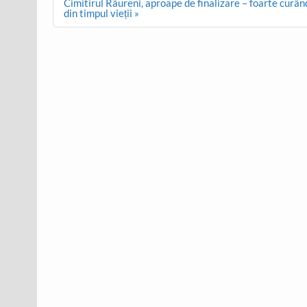
navigation
Cimitirul Râureni, aproape de finalizare – foarte curând
din timpul vieții »