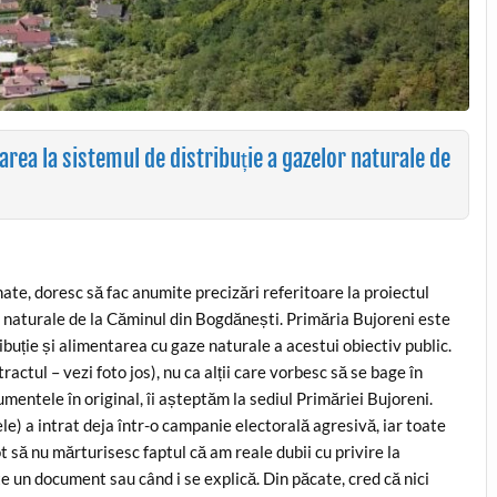
ea la sistemul de distribuție a gazelor naturale de
onate, doresc să fac anumite precizări referitoare la proiectul
or naturale de la Căminul din Bogdănești. Primăria Bujoreni este
ție și alimentarea cu gaze naturale a acestui obiectiv public.
ractul – vezi foto jos), nu ca alții care vorbesc să se bage în
entele în original, îi așteptăm la sediul Primăriei Bujoreni.
le) a intrat deja într-o campanie electorală agresivă, iar toate
ot să nu mărturisesc faptul că am reale dubii cu privire la
te un document sau când i se explică. Din păcate, cred că nici