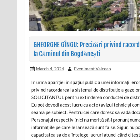
GHEORGHE GÎNGU: Precizări privind racordar
la Căminul din Bogdănești
March 4, 2024
Eveniment Valcean
În urma apariției în spațiul public a unei informații er
privind racordarea la sistemul de distribuție a gazel
SOLICITANTUL pentru extinderea conductei de distribu
Eu pot dovedi acest lucru cu acte (avizul tehnic și cont
seamă pe subiect. Pentru cei care doresc să vadă docum
Personajul respectiv (nici nu merită să-i pronunț nume
informațiile pe care le lansează sunt false. Sigur, nu p
capacitatea sa de a întelege lucruri atunci când citeș