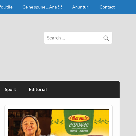
foUtile
Ce ne spune …Ana !!!
Anunturi
Contact
Sport
Editorial