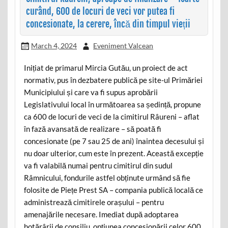
curând, 600 de locuri de veci vor putea fi
concesionate, la cerere, încă din timpul vieții
March 4, 2024
Eveniment Valcean
Inițiat de primarul Mircia Gutău, un proiect de act
normativ, pus în dezbatere publică pe site-ul Primăriei
Municipiului și care va fi supus aprobării
Legislativului local în următoarea sa ședință, propune
ca 600 de locuri de veci de la cimitirul Râureni – aflat
în fază avansată de realizare – să poată fi
concesionate (pe 7 sau 25 de ani) înaintea decesului și
nu doar ulterior, cum este în prezent. Această excepție
va fi valabilă numai pentru cimitirul din sudul
Râmnicului, fondurile astfel obținute urmând să fie
folosite de Piețe Prest SA – compania publică locală ce
administrează cimitirele orașului – pentru
amenajările necesare. Imediat după adoptarea
hotărârii de consiliu, opțiunea concesionării celor 600