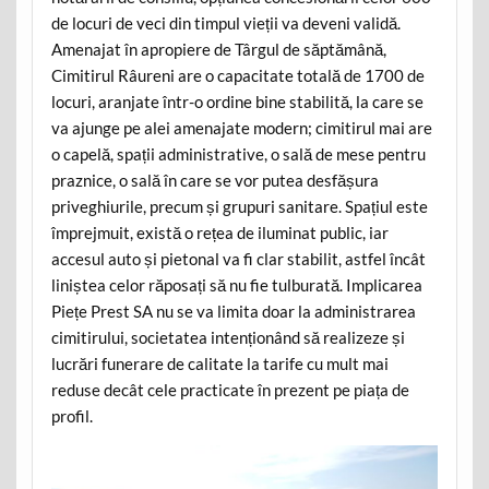
de locuri de veci din timpul vieții va deveni validă.
Amenajat în apropiere de Târgul de săptămână,
Cimitirul Râureni are o capacitate totală de 1700 de
locuri, aranjate într-o ordine bine stabilită, la care se
va ajunge pe alei amenajate modern; cimitirul mai are
o capelă, spații administrative, o sală de mese pentru
praznice, o sală în care se vor putea desfășura
priveghiurile, precum și grupuri sanitare. Spațiul este
împrejmuit, există o rețea de iluminat public, iar
accesul auto și pietonal va fi clar stabilit, astfel încât
liniștea celor răposați să nu fie tulburată. Implicarea
Piețe Prest SA nu se va limita doar la administrarea
cimitirului, societatea intenționând să realizeze și
lucrări funerare de calitate la tarife cu mult mai
reduse decât cele practicate în prezent pe piața de
profil.