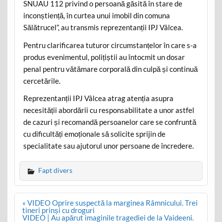
SNUAU 112 privind o persoană găsită în stare de
inconștiență, în curtea unui imobil din comuna
Sălătrucel”, au transmis reprezentanții IPJ Vâlcea.
Pentru clarificarea tuturor circumstanțelor în care s-a
produs evenimentul, polițiștii au întocmit un dosar
penal pentru vătămare corporală din culpă și continuă
cercetările.
Reprezentanții IPJ Vâlcea atrag atenția asupra
necesității abordării cu responsabilitate a unor astfel
de cazuri și recomandă persoanelor care se confruntă
cu dificultăți emoționale să solicite sprijin de
specialitate sau ajutorul unor persoane de încredere.
Fapt divers
Post
« VIDEO Oprire suspectă la marginea Râmnicului. Trei
navigation
tineri prinși cu droguri
VIDEO | Au apărut imaginile tragediei de la Vaideeni.