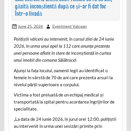
găsită inconștientă după ce și-ar fi dat foc
într-o livadă
June 25, 2026
Eveniment Valcean
Polițiștii vâlceni au intervenit, în cursul zilei de 24 iunie
2026, în urma unui apel la 112 care anunța prezența
unei persoane aflate în stare de inconștiență în curtea
unui imobil din comuna Sălătrucel.
Ajunși la fața locului, oamenii legii au identificat o
femeie în vârstă de 70 de ani care prezenta arsuri la
nivelul părții superioare a corpului.
Victima a fost preluată de un echipaj medical și
transportată la spital pentru acordarea îngrijirilor de
specialitate.
„La data de 24 iunie 2026, în jurul orei 12:00, polițiștii
au intervenit în urma unei sesizări primite prin