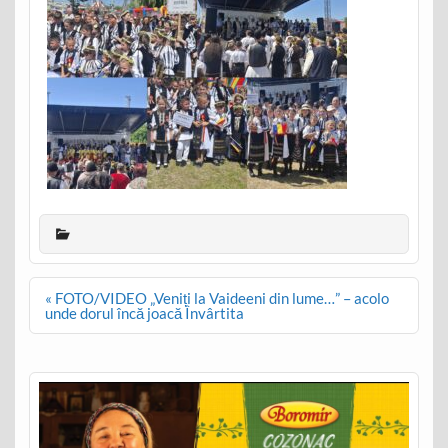
Post
« FOTO/VIDEO „Veniți la Vaideeni din lume…” – acolo
navigation
unde dorul încă joacă Învârtita