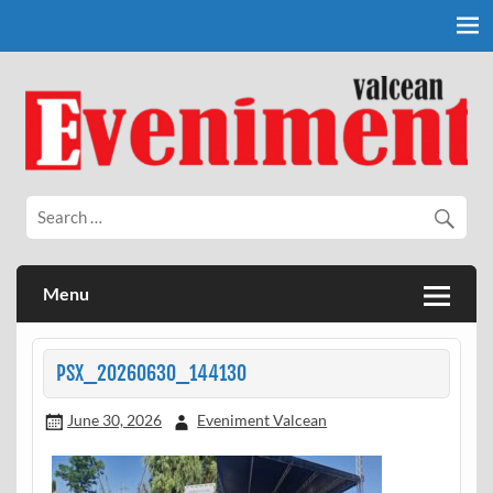
Skip
to
content
Eveniment Valcean
Menu
PSX_20260630_144130
June 30, 2026
Eveniment Valcean