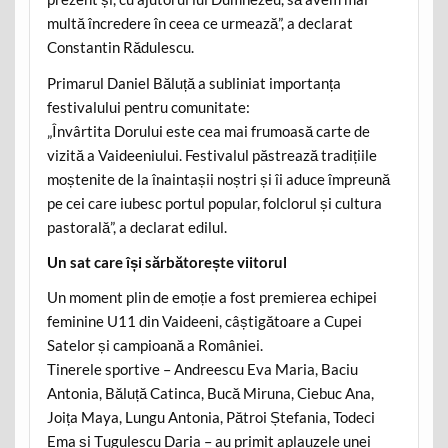
multă încredere în ceea ce urmează”, a declarat
Constantin Rădulescu.
Primarul Daniel Băluță a subliniat importanța
festivalului pentru comunitate:
„Învârtita Dorului este cea mai frumoasă carte de
vizită a Vaideeniului. Festivalul păstrează tradițiile
moștenite de la înaintașii noștri și îi aduce împreună
pe cei care iubesc portul popular, folclorul și cultura
pastorală”, a declarat edilul.
Un sat care își sărbătorește viitorul
Un moment plin de emoție a fost premierea echipei
feminine U11 din Vaideeni, câștigătoare a Cupei
Satelor și campioană a României.
Tinerele sportive – Andreescu Eva Maria, Baciu
Antonia, Băluță Catinca, Bucă Miruna, Ciebuc Ana,
Joița Maya, Lungu Antonia, Pătroi Ștefania, Todeci
Ema și Țugulescu Daria – au primit aplauzele unei