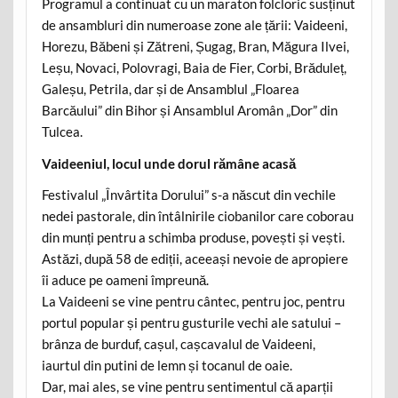
Programul a continuat cu un maraton folcloric susținut
de ansambluri din numeroase zone ale țării: Vaideeni,
Horezu, Băbeni și Zătreni, Șugag, Bran, Măgura Ilvei,
Leșu, Novaci, Polovragi, Baia de Fier, Corbi, Brăduleț,
Galeșu, Petrila, dar și de Ansamblul „Floarea
Barcăului” din Bihor și Ansamblul Aromân „Dor” din
Tulcea.
Vaideeniul, locul unde dorul rămâne acasă
Festivalul „Învârtita Dorului” s-a născut din vechile
nedei pastorale, din întâlnirile ciobanilor care coborau
din munți pentru a schimba produse, povești și vești.
Astăzi, după 58 de ediții, aceeași nevoie de apropiere
îi aduce pe oameni împreună.
La Vaideeni se vine pentru cântec, pentru joc, pentru
portul popular și pentru gusturile vechi ale satului –
brânza de burduf, cașul, cașcavalul de Vaideeni,
iaurtul din putini de lemn și tocanul de oaie.
Dar, mai ales, se vine pentru sentimentul că aparții