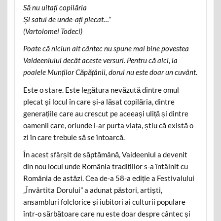
Să nu uitați copilăria
Și satul de unde-ați plecat…”
(Vartolomei Todeci)
Poate că niciun alt cântec nu spune mai bine povestea
Vaideeniului decât aceste versuri. Pentru că aici, la
poalele Munților Căpățânii, dorul nu este doar un cuvânt.
Este o stare. Este legătura nevăzută dintre omul
plecat și locul în care și-a lăsat copilăria, dintre
generațiile care au crescut pe aceeași uliță și dintre
oamenii care, oriunde i-ar purta viața, știu că există o
zi în care trebuie să se întoarcă.
În acest sfârșit de săptămână, Vaideeniul a devenit
din nou locul unde România tradițiilor s-a întâlnit cu
România de astăzi. Cea de-a 58-a ediție a Festivalului
„Învârtita Dorului” a adunat păstori, artiști,
ansambluri folclorice și iubitori ai culturii populare
într-o sărbătoare care nu este doar despre cântec și