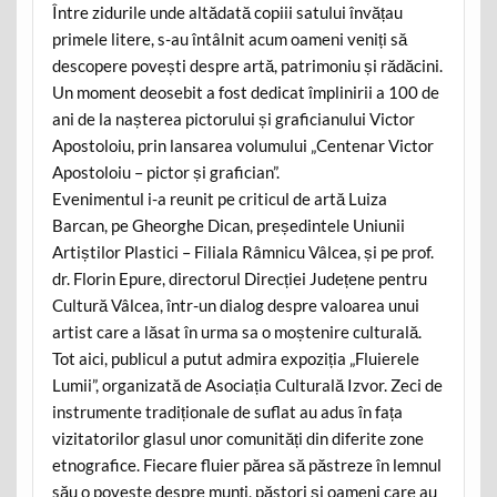
Între zidurile unde altădată copiii satului învățau
primele litere, s-au întâlnit acum oameni veniți să
descopere povești despre artă, patrimoniu și rădăcini.
Un moment deosebit a fost dedicat împlinirii a 100 de
ani de la nașterea pictorului și graficianului Victor
Apostoloiu, prin lansarea volumului „Centenar Victor
Apostoloiu – pictor și grafician”.
Evenimentul i-a reunit pe criticul de artă Luiza
Barcan, pe Gheorghe Dican, președintele Uniunii
Artiștilor Plastici – Filiala Râmnicu Vâlcea, și pe prof.
dr. Florin Epure, directorul Direcției Județene pentru
Cultură Vâlcea, într-un dialog despre valoarea unui
artist care a lăsat în urma sa o moștenire culturală.
Tot aici, publicul a putut admira expoziția „Fluierele
Lumii”, organizată de Asociația Culturală Izvor. Zeci de
instrumente tradiționale de suflat au adus în fața
vizitatorilor glasul unor comunități din diferite zone
etnografice. Fiecare fluier părea să păstreze în lemnul
său o poveste despre munți, păstori și oameni care au