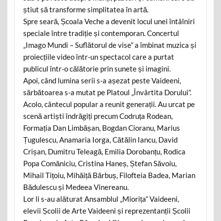
știut să transforme simplitatea în artă.
Spre seară, Școala Veche a devenit locul unei întâlniri
speciale între tradiție și contemporan. Concertul
„Imago Mundi – Suflătorul de vise” a îmbinat muzica și
proiecțiile video într-un spectacol care a purtat
publicul într-o călătorie prin sunete și imagini.
Apoi, când lumina serii s-a așezat peste Vaideeni,
sărbătoarea s-a mutat pe Platoul „Învârtita Dorului”.
Acolo, cântecul popular a reunit generații. Au urcat pe
scenă artiști îndrăgiți precum Codruța Rodean,
Formația Dan Limbășan, Bogdan Cioranu, Marius
Țugulescu, Anamaria Iorga, Cătălin Iancu, David
Crișan, Dumitru Teleagă, Emilia Dorobanțu, Rodica
Popa Comăniciu, Cristina Haneș, Ștefan Săvoiu,
Mihail Tițoiu, Mihăiță Bărbuș, Filofteia Badea, Marian
Bădulescu și Medeea Vinereanu.
Lor li s-au alăturat Ansamblul „Miorița” Vaideeni,
elevii Școlii de Arte Vaideeni și reprezentanții Școlii