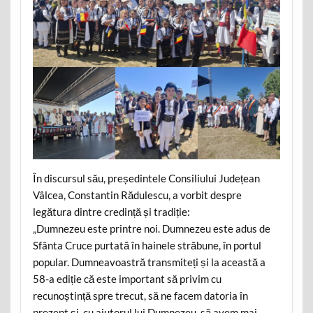
În discursul său, președintele Consiliului Județean
Vâlcea, Constantin Rădulescu, a vorbit despre
legătura dintre credință și tradiție:
„Dumnezeu este printre noi. Dumnezeu este adus de
Sfânta Cruce purtată în hainele străbune, în portul
popular. Dumneavoastră transmiteți și la această a
58-a ediție că este important să privim cu
recunoștință spre trecut, să ne facem datoria în
prezent și, cu ajutorul lui Dumnezeu, să avem mai