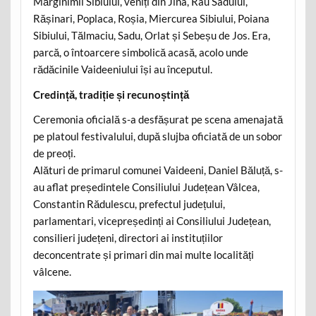
Mărginimii Sibiului, veniți din Jina, Râu Sadului,
Rășinari, Poplaca, Roșia, Miercurea Sibiului, Poiana
Sibiului, Tălmaciu, Sadu, Orlat și Sebeșu de Jos. Era,
parcă, o întoarcere simbolică acasă, acolo unde
rădăcinile Vaideeniului își au începutul.
Credință, tradiție și recunoștință
Ceremonia oficială s-a desfășurat pe scena amenajată
pe platoul festivalului, după slujba oficiată de un sobor
de preoți.
Alături de primarul comunei Vaideeni, Daniel Băluță, s-
au aflat președintele Consiliului Județean Vâlcea,
Constantin Rădulescu, prefectul județului,
parlamentari, vicepreședinți ai Consiliului Județean,
consilieri județeni, directori ai instituțiilor
deconcentrate și primari din mai multe localități
vâlcene.