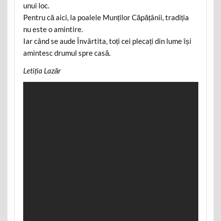
unui loc.
Pentru că aici, la poalele Munților Căpățânii, tradiția
nu este o amintire.
Iar când se aude Învârtita, toți cei plecați din lume își
amintesc drumul spre casă.
Letiția Lazăr