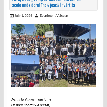
acolo unde dorul încă joacă Învârtita
July 1, 2026
Eveniment Valcean
„Veniți la Vaideeni din lume
De unde soarta v-a purtat,