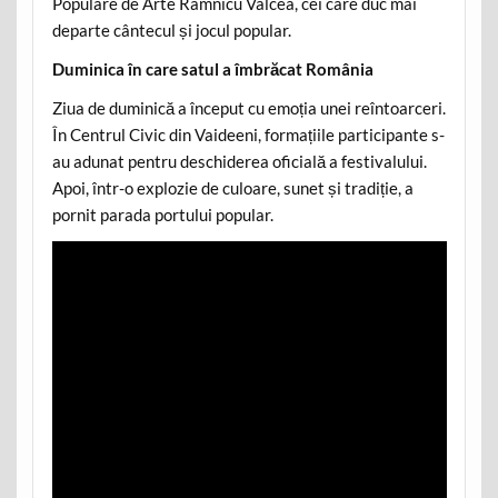
Populare de Arte Râmnicu Vâlcea, cei care duc mai
departe cântecul și jocul popular.
Duminica în care satul a îmbrăcat România
Ziua de duminică a început cu emoția unei reîntoarceri.
În Centrul Civic din Vaideeni, formațiile participante s-
au adunat pentru deschiderea oficială a festivalului.
Apoi, într-o explozie de culoare, sunet și tradiție, a
pornit parada portului popular.