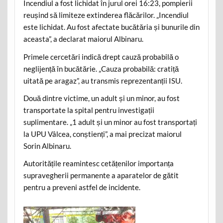
Incendiul a fost lichidat în jurul orei 16:23, pompierii
reușind să limiteze extinderea flăcărilor. „Incendiul
este lichidat. Au fost afectate bucătăria și bunurile din
aceasta”, a declarat maiorul Albinaru.
Primele cercetări indică drept cauză probabilă o
neglijență în bucătărie. „Cauza probabilă: cratiță
uitată pe aragaz”, au transmis reprezentanții ISU.
Două dintre victime, un adult și un minor, au fost
transportate la spital pentru investigații
suplimentare. „1 adult și un minor au fost transportați
la UPU Vâlcea, conștienți”, a mai precizat maiorul
Sorin Albinaru.
Autoritățile reamintesc cetățenilor importanța
supravegherii permanente a aparatelor de gătit
pentru a preveni astfel de incidente.