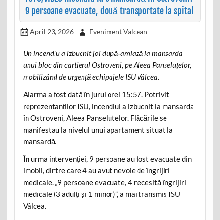
9 persoane evacuate, două transportate la spital
April 23, 2026
Eveniment Valcean
Un incendiu a izbucnit joi după-amiază la mansarda
unui bloc din cartierul Ostroveni, pe Aleea Panseluțelor,
mobilizând de urgență echipajele ISU Vâlcea.
Alarma a fost dată în jurul orei 15:57. Potrivit
reprezentanților ISU, incendiul a izbucnit la mansarda
în Ostroveni, Aleea Panselutelor. Flăcările se
manifestau la nivelul unui apartament situat la
mansardă.
În urma intervenției, 9 persoane au fost evacuate din
imobil, dintre care 4 au avut nevoie de îngrijiri
medicale. „9 persoane evacuate, 4 necesită îngrijiri
medicale (3 adulți și 1 minor)”, a mai transmis ISU
Vâlcea.