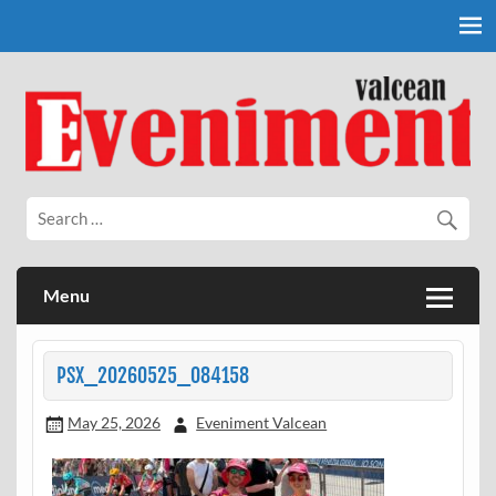
Skip
to
content
Eveniment Valcean
Menu
PSX_20260525_084158
May 25, 2026
Eveniment Valcean