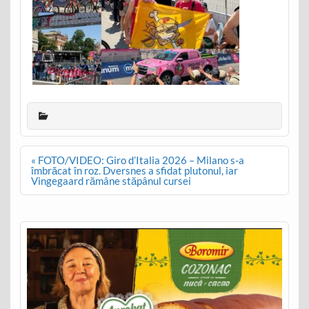
Post
« FOTO/VIDEO: Giro d’Italia 2026 – Milano s-a
navigation
îmbrăcat în roz. Dversnes a sfidat plutonul, iar
Vingegaard rămâne stăpânul cursei