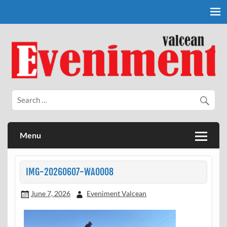
Skip
to
content
Eveniment Valcean
Menu
IMG-20260607-WA0008
June 7, 2026
Eveniment Valcean