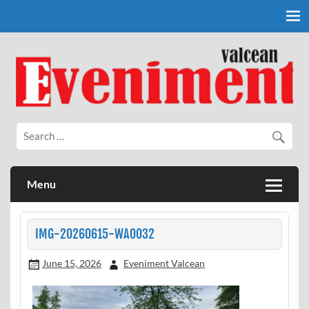
Skip
to
content
Eveniment Valcean
Menu
IMG-20260615-WA0032
June 15, 2026
Eveniment Valcean