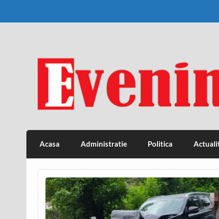
Skip
to
content
Eveniment Valcean
Acasa
Administratie
Politica
Actuali