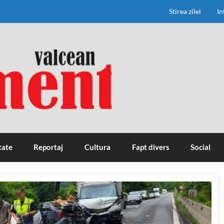
Stirea zilei
In
tate
Reportaj
Cultura
Fapt divers
Social