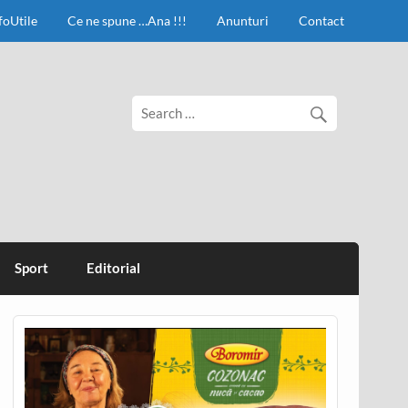
foUtile
Ce ne spune …Ana !!!
Anunturi
Contact
Sport
Editorial