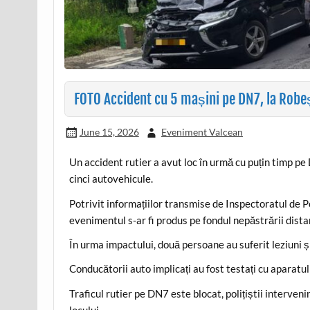
FOTO Accident cu 5 mașini pe DN7, la Robeș
June 15, 2026
Eveniment Valcean
Un accident rutier a avut loc în urmă cu puțin timp pe 
cinci autovehicule.
Potrivit informațiilor transmise de Inspectoratul de Po
evenimentul s-ar fi produs pe fondul nepăstrării distanț
În urma impactului, două persoane au suferit leziuni și
Conducătorii auto implicați au fost testați cu aparatul 
Traficul rutier pe DN7 este blocat, polițiștii interveni
locului.