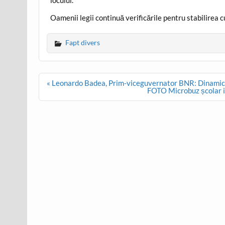
Oamenii legii continuă verificările pentru stabilirea c
Fapt divers
Post
« Leonardo Badea, Prim-viceguvernator BNR: Dinamica d
navigation
FOTO Microbuz școlar imp