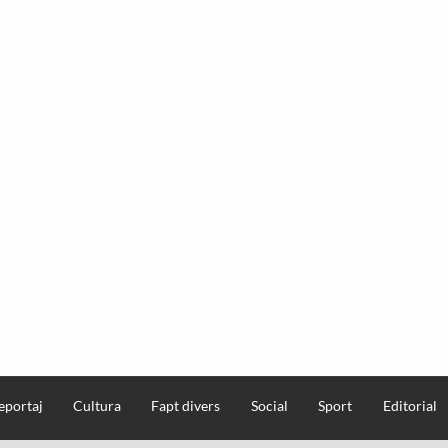
eportaj
Cultura
Fapt divers
Social
Sport
Editorial