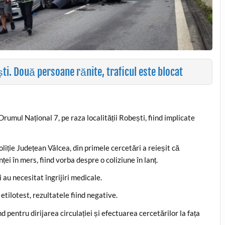
ti. Două persoane rănite, traficul este blocat
Drumul Național 7, pe raza localității Robești, fiind implicate
liție Județean Vâlcea, din primele cercetări a reieșit că
ei în mers, fiind vorba despre o coliziune în lanț.
 au necesitat îngrijiri medicale.
etilotest, rezultatele fiind negative.
nd pentru dirijarea circulației și efectuarea cercetărilor la fața