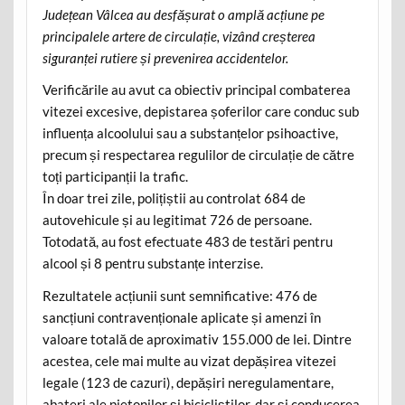
Județean Vâlcea au desfășurat o amplă acțiune pe
principalele artere de circulație, vizând creșterea
siguranței rutiere și prevenirea accidentelor.
Verificările au avut ca obiectiv principal combaterea
vitezei excesive, depistarea șoferilor care conduc sub
influența alcoolului sau a substanțelor psihoactive,
precum și respectarea regulilor de circulație de către
toți participanții la trafic.
În doar trei zile, polițiștii au controlat 684 de
autovehicule și au legitimat 726 de persoane.
Totodată, au fost efectuate 483 de testări pentru
alcool și 8 pentru substanțe interzise.
Rezultatele acțiunii sunt semnificative: 476 de
sancțiuni contravenționale aplicate și amenzi în
valoare totală de aproximativ 155.000 de lei. Dintre
acestea, cele mai multe au vizat depășirea vitezei
legale (123 de cazuri), depășiri neregulamentare,
abateri ale pietonilor și bicicliștilor, dar și conducerea