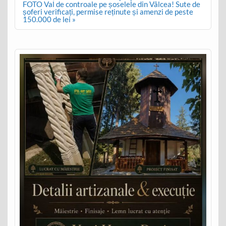
FOTO Val de controale pe șoselele din Vâlcea! Sute de
șoferi verificați, permise reținute și amenzi de peste
150.000 de lei »