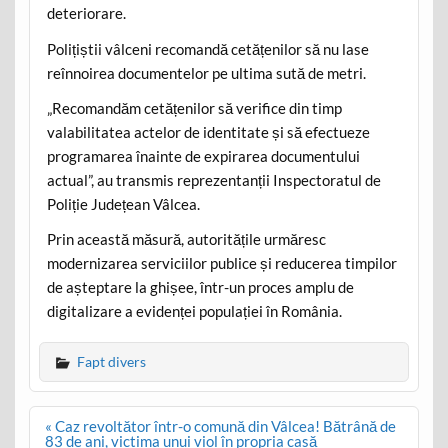
deteriorare.
Polițiștii vâlceni recomandă cetățenilor să nu lase
reînnoirea documentelor pe ultima sută de metri.
„Recomandăm cetățenilor să verifice din timp
valabilitatea actelor de identitate și să efectueze
programarea înainte de expirarea documentului
actual”, au transmis reprezentanții Inspectoratul de
Poliție Județean Vâlcea.
Prin această măsură, autoritățile urmăresc
modernizarea serviciilor publice și reducerea timpilor
de așteptare la ghișee, într-un proces amplu de
digitalizare a evidenței populației în România.
Fapt divers
Post
« Caz revoltător într-o comună din Vâlcea! Bătrână de
navigation
83 de ani, victima unui viol în propria casă