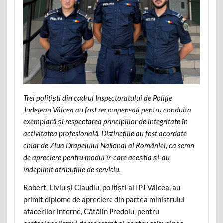
Trei polițiști din cadrul Inspectoratului de Poliție
Județean Vâlcea au fost recompensați pentru conduita
exemplară și respectarea principiilor de integritate în
activitatea profesională. Distincțiile au fost acordate
chiar de Ziua Drapelului Național al României, ca semn
de apreciere pentru modul în care aceștia și-au
îndeplinit atribuțiile de serviciu.
Robert, Liviu și Claudiu, polițiști ai IPJ Vâlcea, au
primit diplome de apreciere din partea ministrului
afacerilor interne, Cătălin Predoiu, pentru
profesionalismul demonstrat și pentru atitudinea