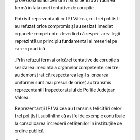
fermă în fața unei tentative de corupție.
Potrivit reprezentanților IPJ Vâlcea, cei trei polițiști
au refuzat orice compromis și au sesizat imediat
organele competente, dovedind că respectarea legii
reprezintă un principiu fundamental al meseriei pe
care o practică.
„Prin refuzul ferm al oricărei tentative de corupție și
sesizarea imediată a organelor competente, cei trei
au demonstrat că respectarea legii și onoarea
uniformei sunt mai presus de orice”, au transmis
reprezentanții Inspectoratului de Poliție Județean
Vâlcea.
Reprezentanții IPJ Vâlcea au transmis felicitări celor
trei polițiști, subliniind că astfel de exemple contribuie
la consolidarea încrederii cetățenilor în instituțiile de
ordine publică.