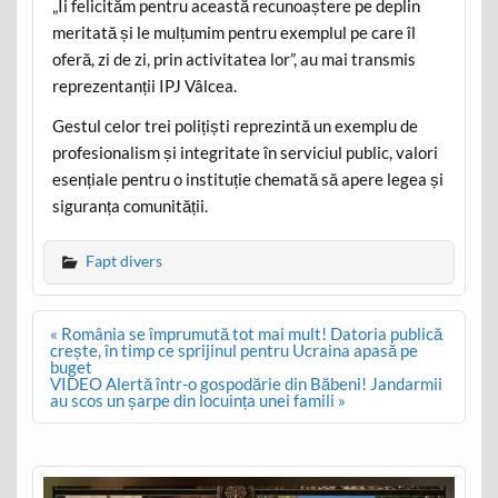
„Îi felicităm pentru această recunoaștere pe deplin
meritată și le mulțumim pentru exemplul pe care îl
oferă, zi de zi, prin activitatea lor”, au mai transmis
reprezentanții IPJ Vâlcea.
Gestul celor trei polițiști reprezintă un exemplu de
profesionalism și integritate în serviciul public, valori
esențiale pentru o instituție chemată să apere legea și
siguranța comunității.
Fapt divers
Post
« România se împrumută tot mai mult! Datoria publică
navigation
crește, în timp ce sprijinul pentru Ucraina apasă pe
buget
VIDEO Alertă într-o gospodărie din Băbeni! Jandarmii
au scos un șarpe din locuința unei famili »