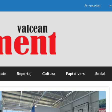
Stirea zilei
In
tate
Reportaj
Cultura
Fapt divers
Social