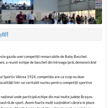
ști!!
 este gazda unei competiții remarcabile de Baby Baschet.
 ani, a reunit echipe de baschet din întreaga țară, demonstrând
lui Sportiv Vâlcea 1924, competiția are ca scop nu doar
calității într-un veritabil nucleu pentru competiții sportive
 național unde participă echipe din mai multe județe Brașov,
noastră de sport, Avem foarte mulți susținători cărora le place