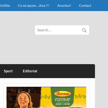
foUtile
Ce ne spune …Ana !!!
Anunturi
Contact
Sport
Editorial