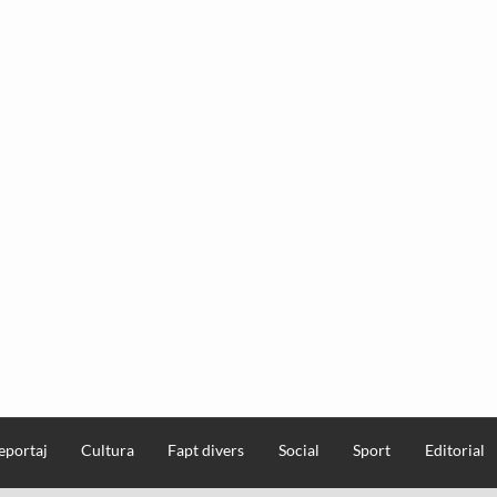
eportaj
Cultura
Fapt divers
Social
Sport
Editorial