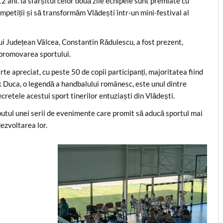
12 ani. la sfârșitul celor două zile echipele sunt premiate cu
etiții și să transformăm Vlădești într-un mini-festival al
ui Județean Vâlcea, Constantin Rădulescu, a fost prezent,
n promovarea sportului.
e apreciat, cu peste 50 de copii participanți, majoritatea fiind
k Duca, o legendă a handbalului românesc, este unul dintre
cretele acestui sport tinerilor entuziaști din Vlădești.
putul unei serii de evenimente care promit să aducă sportul mai
dezvoltarea lor.