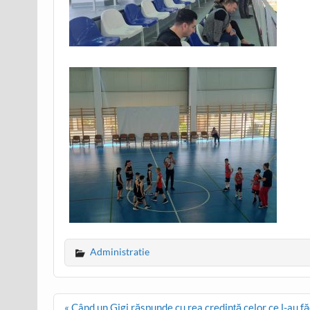
Administratie
Post
« Când un Gigi răspunde cu rea credință celor ce l-au fă