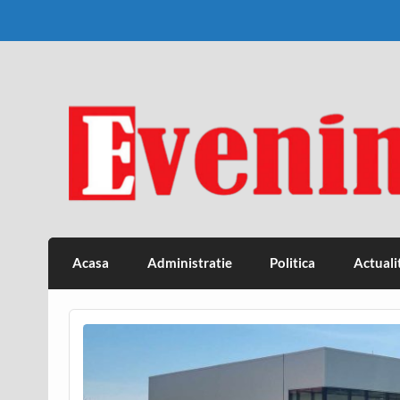
Skip
to
content
Eveniment Valcean
Acasa
Administratie
Politica
Actuali