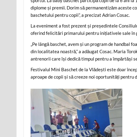
sportul. La baby baschet participă copii de la 6 ani la 
diplome și premii. Dorim să permanentizăm aceste comp
baschetului pentru copii”, a precizat Adrian Cosac.
La eveniment a fost prezent și președintele Consiliul
oferind felicitări primarului pentru inițiativele sale î
„Pe lângă baschet, avem și un program de handbal foart
din localitatea noastră,” a adăugat Cosac. Maria Toro
antrenorii care își dedică timpul pentru a împărtăși se
Festivalul Mini Baschet de la Vlădești este doar înce
aproape de copii și să creeze noi oportunități pentru 