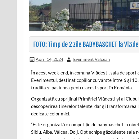
FOTO: Timp de 2 zile BABYBASCHET la Vlăde
April 14, 2024
Eveniment Valcean
În acest week-end, în comuna Vlădești, sala de sport
Evenimentul, destinat copiilor cu vârste între 6 și 10
tradiția și pasiunea pentru acest sport în România.
Organizată cu sprijinul Primăriei Vlădești și al Clubu
descoperirea tinerelor talente, dar și transformarea lo
dedicate celor mici.
“Este organizată o competiție de babybaschet la nivel
Sibiu, Alba, Vâlcea, Dolj. Opt echipe găzduiește sala 