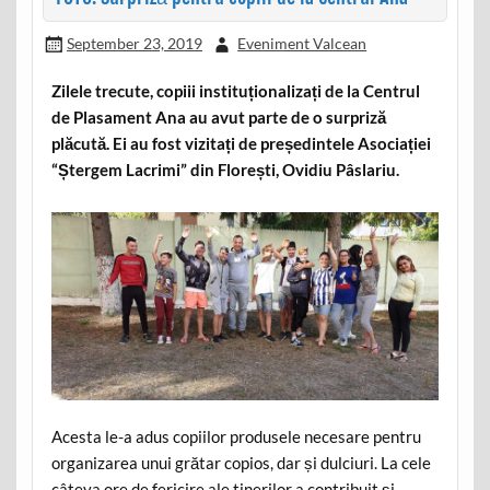
September 23, 2019
Eveniment Valcean
Zilele trecute, copiii instituționalizați de la Centrul
de Plasament Ana au avut parte de o surpriză
plăcută. Ei au fost vizitați de președintele Asociației
“Ștergem Lacrimi” din Florești, Ovidiu Pâslariu.
Acesta le-a adus copiilor produsele necesare pentru
organizarea unui grătar copios, dar și dulciuri. La cele
câteva ore de fericire ale tinerilor a contribuit și