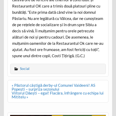
Restaurantul OK care a trimis două platouri pline cu
bunătăți. “Este prima dată când vine la noi domnul
Pâslariu. Nu are legătură cu Vâlcea, dar ne cunoșteam
de pe rețelele de socializare și în drum spre Sibiu a
decis să vină. Îi mulțumim pentru orele petrecute
alături de noi și pentru cadouri. De asemenea, le
mulțumim oamenilor de la Restaurantul Ok care ne-au
ajutat. Au fost ore frumoase, am fost fericiți cu toții”,
spune unul dintre copii, Costi Țițirigă. (G.C.)
Social
Post
« Păstorul câștigă derby-ul Comunei Vaideeni! AS
navigation
Popești – surpriza sezonului
Viitorul Dăești – egal! Flacăra, înfrângere cu echipa lui
Mititelu »