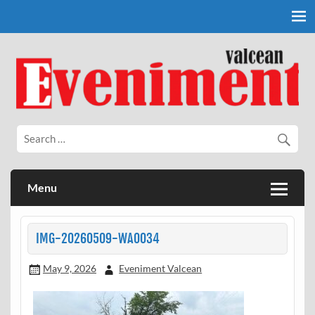
Skip
to
content
Eveniment Valcean
Menu
IMG-20260509-WA0034
May 9, 2026
Eveniment Valcean