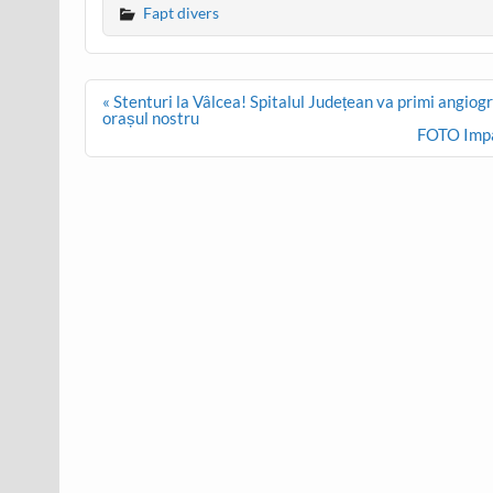
Fapt divers
Post
« Stenturi la Vâlcea! Spitalul Județean va primi angiogra
navigation
orașul nostru
FOTO Impac