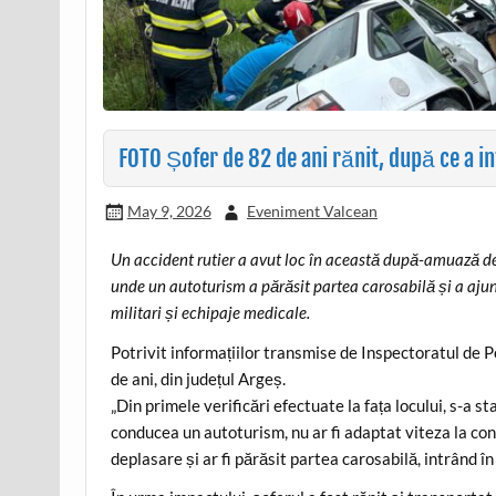
FOTO Șofer de 82 de ani rănit, după ce a in
May 9, 2026
Eveniment Valcean
Un accident rutier a avut loc în această după-amuază 
unde un autoturism a părăsit partea carosabilă și a ajuns î
militari și echipaje medicale.
Potrivit informațiilor transmise de Inspectoratul de Po
de ani, din județul Argeș.
„Din primele verificări efectuate la fața locului, s-a st
conducea un autoturism, nu ar fi adaptat viteza la cond
deplasare și ar fi părăsit partea carosabilă, intrând în