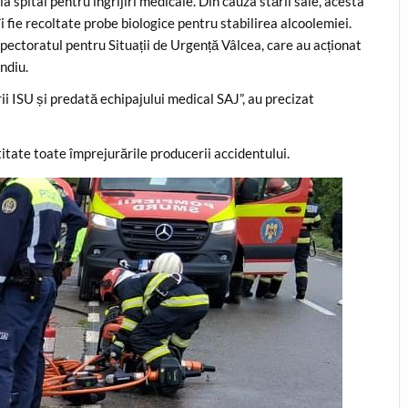
la spital pentru îngrijiri medicale. Din cauza stării sale, acesta
îi fie recoltate probe biologice pentru stabilirea alcoolemiei.
spectoratul pentru Situații de Urgență Vâlcea, care au acționat
ndiu.
ii ISU și predată echipajului medical SAJ”, au precizat
ctitate toate împrejurările producerii accidentului.