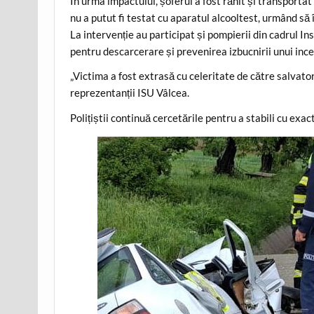
În urma impactului, șoferul a fost rănit și transportat 
nu a putut fi testat cu aparatul alcooltest, urmând să 
La intervenție au participat și pompierii din cadrul In
pentru descarcerare și prevenirea izbucnirii unui ince
„Victima a fost extrasă cu celeritate de către salvator
reprezentanții ISU Vâlcea.
Polițiștii continuă cercetările pentru a stabili cu exa