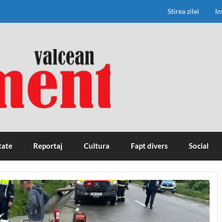
Stirea zilei
In
tate
Reportaj
Cultura
Fapt divers
Social