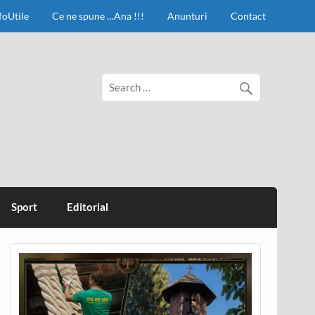
foUtile
Ce ne spune …Ana !!!
Anunturi
Contact
Sport
Editorial