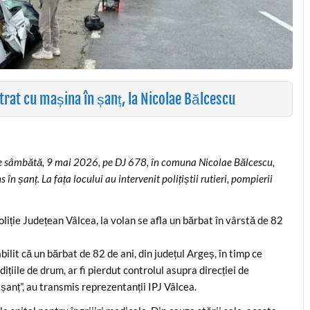
trat cu mașina în șanț, la Nicolae Bălcescu
de sâmbătă, 9 mai 2026, pe DJ 678, în comuna Nicolae Bălcescu,
n șanț. La fața locului au intervenit polițiștii rutieri, pompierii
liție Județean Vâlcea, la volan se afla un bărbat în vârstă de 82
abilit că un bărbat de 82 de ani, din județul Argeș, în timp ce
ițiile de drum, ar fi pierdut controlul asupra direcției de
 șanț”, au transmis reprezentanții IPJ Vâlcea.