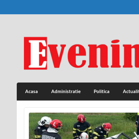
Skip
to
content
Eveniment Valcean
Acasa
Administratie
Politica
Actuali