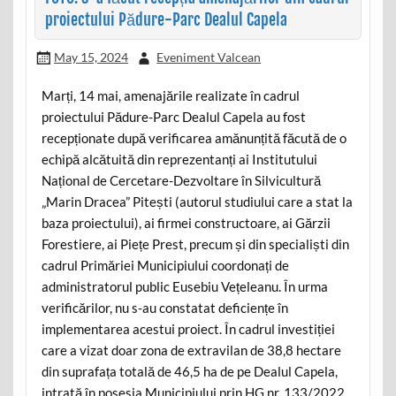
proiectului Pădure-Parc Dealul Capela
May 15, 2024
Eveniment Valcean
Marți, 14 mai, amenajările realizate în cadrul
proiectului Pădure-Parc Dealul Capela au fost
recepționate după verificarea amănunțită făcută de o
echipă alcătuită din reprezentanți ai Institutului
Național de Cercetare-Dezvoltare în Silvicultură
„Marin Dracea” Pitești (autorul studiului care a stat la
baza proiectului), ai firmei constructoare, ai Gărzii
Forestiere, ai Piețe Prest, precum și din specialiști din
cadrul Primăriei Municipiului coordonați de
administratorul public Eusebiu Vețeleanu. În urma
verificărilor, nu s-au constatat deficiențe în
implementarea acestui proiect. În cadrul investiției
care a vizat doar zona de extravilan de 38,8 hectare
din suprafața totală de 46,5 ha de pe Dealul Capela,
intrată în posesia Municipiului prin HG nr. 133/2022,