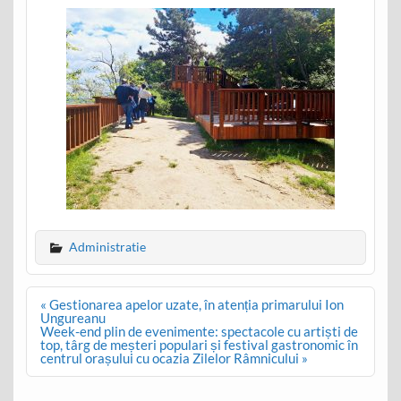
Administratie
Post
« Gestionarea apelor uzate, în atenția primarului Ion
navigation
Ungureanu
Week-end plin de evenimente: spectacole cu artiști de
top, târg de meșteri populari și festival gastronomic în
centrul orașului cu ocazia Zilelor Râmnicului »