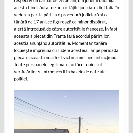
respectiv un bărbat de 28 de ani, din județul Ialomița,
acesta fiind căutat de autoritățile judiciare din Italia în
vederea participării la o procedură judiciară și o
tânără de 17 ani, ce figurează ca minor dispărut,
alertă introdusă de către autoritățile franceze. În fapt
aceasta a plecat din Franța fără acordul părinților,
aceștia anunțând autoritățile. Momentan tânăra
locuiește împreună cu rudele acesteia, iar pe perioada
plecării aceasta nu a fost victima nici unei infracțiuni.
Toate persoanele legitimate au făcut obiectul
verificărilor și introducerii în bazele de date ale
poliției.