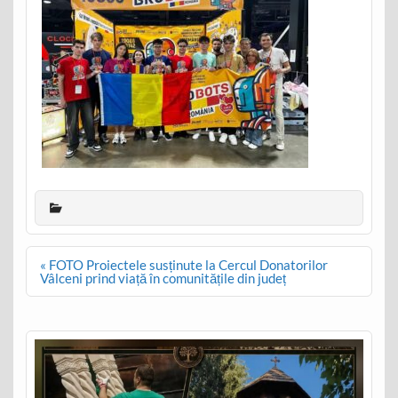
Post
« FOTO Proiectele susținute la Cercul Donatorilor
navigation
Vâlceni prind viață în comunitățile din județ