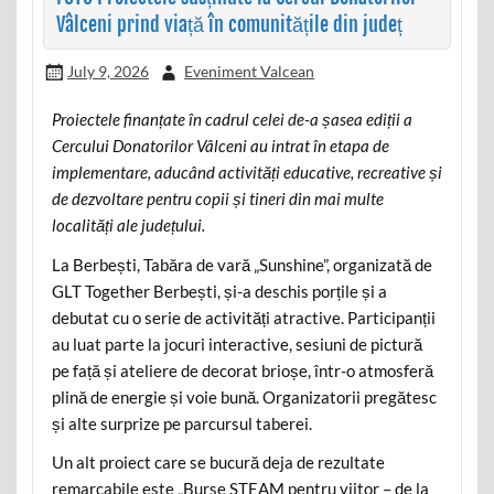
Vâlceni prind viață în comunitățile din județ
July 9, 2026
Eveniment Valcean
Proiectele finanțate în cadrul celei de-a șasea ediții a
Cercului Donatorilor Vâlceni au intrat în etapa de
implementare, aducând activități educative, recreative și
de dezvoltare pentru copii și tineri din mai multe
localități ale județului.
La Berbești, Tabăra de vară „Sunshine”, organizată de
GLT Together Berbești, și-a deschis porțile și a
debutat cu o serie de activități atractive. Participanții
au luat parte la jocuri interactive, sesiuni de pictură
pe față și ateliere de decorat brioșe, într-o atmosferă
plină de energie și voie bună. Organizatorii pregătesc
și alte surprize pe parcursul taberei.
Un alt proiect care se bucură deja de rezultate
remarcabile este „Burse STEAM pentru viitor – de la