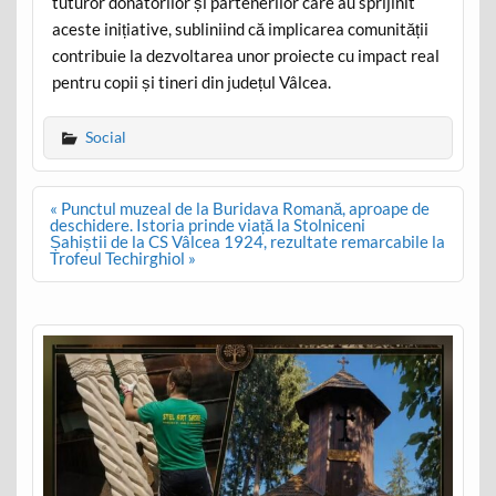
tuturor donatorilor și partenerilor care au sprijinit
aceste inițiative, subliniind că implicarea comunității
contribuie la dezvoltarea unor proiecte cu impact real
pentru copii și tineri din județul Vâlcea.
Social
Post
« Punctul muzeal de la Buridava Romană, aproape de
navigation
deschidere. Istoria prinde viață la Stolniceni
Șahiștii de la CS Vâlcea 1924, rezultate remarcabile la
Trofeul Techirghiol »