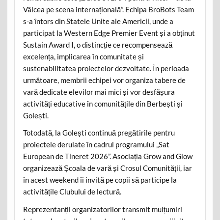
Vâlcea pe scena internațională”. Echipa BroBots Team
s-a întors din Statele Unite ale Americii, unde a
participat la Western Edge Premier Event și a obținut
Sustain Award I, o distincție ce recompensează
excelența, implicarea în comunitate și
sustenabilitatea proiectelor dezvoltate. În perioada
următoare, membrii echipei vor organiza tabere de
vară dedicate elevilor mai mici și vor desfășura
activități educative în comunitățile din Berbești și
Golești.
Totodată, la Golești continuă pregătirile pentru
proiectele derulate în cadrul programului „Sat
European de Tineret 2026”. Asociația Grow and Glow
organizează Școala de vară și Crosul Comunității, iar
în acest weekend îi invită pe copii să participe la
activitățile Clubului de lectură.
Reprezentanții organizatorilor transmit mulțumiri