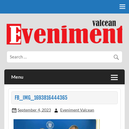
Skip
to
content
Eveniment Valcean
Menu
FB_IMG_1693816444365
September 4, 2023
Eveniment Valcean