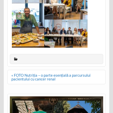
Post
« FOTO Nutriția – o parte esențială a parcursului
navigation
pacientului cu cancer renal