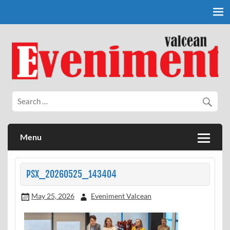
Skip
to
content
Eveniment Valcean
Menu
PSX_20260525_143404
May 25, 2026
Eveniment Valcean