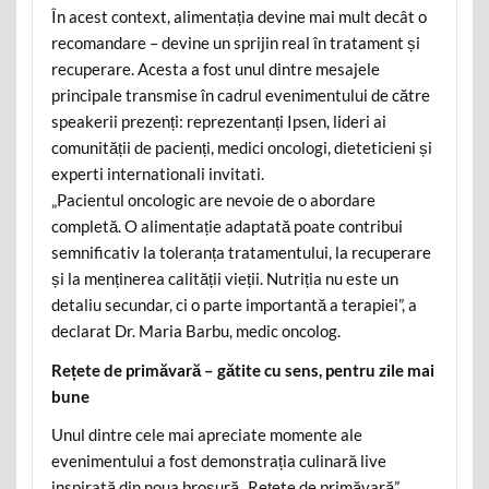
În acest context, alimentația devine mai mult decât o
recomandare – devine un sprijin real în tratament și
recuperare. Acesta a fost unul dintre mesajele
principale transmise în cadrul evenimentului de către
speakerii prezenți: reprezentanți Ipsen, lideri ai
comunității de pacienți, medici oncologi, dieteticieni și
experti internationali invitati.
„Pacientul oncologic are nevoie de o abordare
completă. O alimentație adaptată poate contribui
semnificativ la toleranța tratamentului, la recuperare
și la menținerea calității vieții. Nutriția nu este un
detaliu secundar, ci o parte importantă a terapiei”, a
declarat Dr. Maria Barbu, medic oncolog.
Rețete de primăvară – gătite cu sens, pentru zile mai
bune
Unul dintre cele mai apreciate momente ale
evenimentului a fost demonstrația culinară live
inspirată din noua broșură „Rețete de primăvară”,