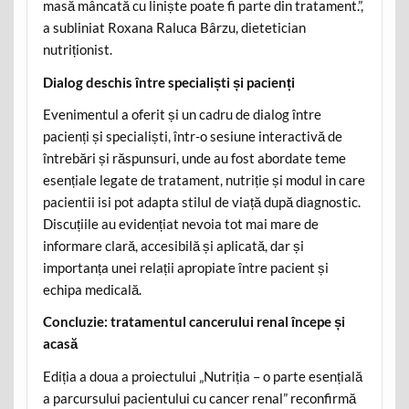
masă mâncată cu liniște poate fi parte din tratament.”,
a subliniat Roxana Raluca Bârzu, dietetician
nutriționist.
Dialog deschis între specialiști și pacienți
Evenimentul a oferit și un cadru de dialog între
pacienți și specialiști, într-o sesiune interactivă de
întrebări și răspunsuri, unde au fost abordate teme
esențiale legate de tratament, nutriție și modul in care
pacientii isi pot adapta stilul de viață după diagnostic.
Discuțiile au evidențiat nevoia tot mai mare de
informare clară, accesibilă și aplicată, dar și
importanța unei relații apropiate între pacient și
echipa medicală.
Concluzie: tratamentul cancerului renal începe și
acasă
Ediția a doua a proiectului „Nutriția – o parte esențială
a parcursului pacientului cu cancer renal” reconfirmă