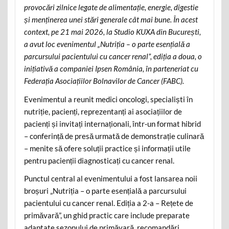
provocări zilnice legate de alimentație, energie, digestie
și menținerea unei stări generale cât mai bune. În acest
context, pe 21 mai 2026, la Studio KUXA din București,
a avut loc evenimentul „Nutriția – o parte esențială a
parcursului pacientului cu cancer renal”, ediția a doua, o
inițiativă a companiei Ipsen România, în parteneriat cu
Federația Asociațiilor Bolnavilor de Cancer (FABC).
Evenimentul a reunit medici oncologi, specialiști în
nutriție, pacienți, reprezentanți ai asociațiilor de
pacienți și invitați internaționali, într-un format hibrid
– conferință de presă urmată de demonstrație culinară
– menite să ofere soluții practice și informații utile
pentru pacienții diagnosticați cu cancer renal.
Punctul central al evenimentului a fost lansarea noii
broșuri „Nutriția – o parte esențială a parcursului
pacientului cu cancer renal. Ediția a 2-a – Rețete de
primăvară”, un ghid practic care include preparate
adaptate sezonului de primăvară, recomandări