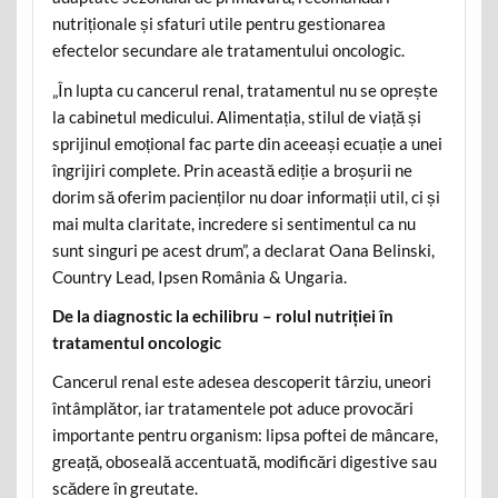
nutriționale și sfaturi utile pentru gestionarea
efectelor secundare ale tratamentului oncologic.
„În lupta cu cancerul renal, tratamentul nu se oprește
la cabinetul medicului. Alimentația, stilul de viață și
sprijinul emoțional fac parte din aceeași ecuație a unei
îngrijiri complete. Prin această ediție a broșurii ne
dorim să oferim pacienților nu doar informații util, ci și
mai multa claritate, incredere si sentimentul ca nu
sunt singuri pe acest drum”, a declarat Oana Belinski,
Country Lead, Ipsen România & Ungaria.
De la diagnostic la echilibru – rolul nutriției în
tratamentul oncologic
Cancerul renal este adesea descoperit târziu, uneori
întâmplător, iar tratamentele pot aduce provocări
importante pentru organism: lipsa poftei de mâncare,
greață, oboseală accentuată, modificări digestive sau
scădere în greutate.