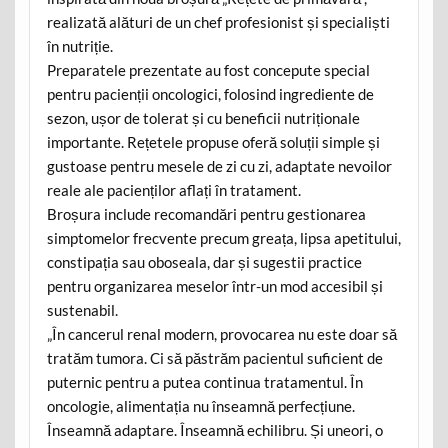
realizată alături de un chef profesionist și specialiști
în nutriție.
Preparatele prezentate au fost concepute special
pentru pacienții oncologici, folosind ingrediente de
sezon, ușor de tolerat și cu beneficii nutriționale
importante. Rețetele propuse oferă soluții simple și
gustoase pentru mesele de zi cu zi, adaptate nevoilor
reale ale pacienților aflați în tratament.
Broșura include recomandări pentru gestionarea
simptomelor frecvente precum greața, lipsa apetitului,
constipația sau oboseala, dar și sugestii practice
pentru organizarea meselor într-un mod accesibil și
sustenabil.
„În cancerul renal modern, provocarea nu este doar să
tratăm tumora. Ci să păstrăm pacientul suficient de
puternic pentru a putea continua tratamentul. În
oncologie, alimentația nu înseamnă perfecțiune.
Înseamnă adaptare. Înseamnă echilibru. Și uneori, o