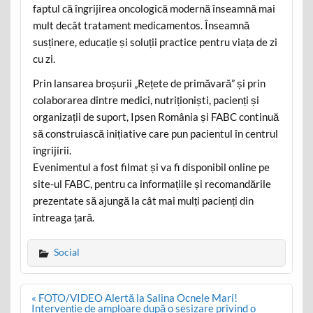
faptul că îngrijirea oncologică modernă înseamnă mai
mult decât tratament medicamentos. Înseamnă
susținere, educație și soluții practice pentru viața de zi
cu zi.
Prin lansarea broșurii „Rețete de primăvară” și prin
colaborarea dintre medici, nutriționiști, pacienți și
organizații de suport, Ipsen România și FABC continuă
să construiască inițiative care pun pacientul în centrul
îngrijirii.
Evenimentul a fost filmat și va fi disponibil online pe
site-ul FABC, pentru ca informațiile și recomandările
prezentate să ajungă la cât mai mulți pacienți din
întreaga țară.
Social
Post
« FOTO/VIDEO Alertă la Salina Ocnele Mari!
navigation
Intervenție de amploare după o sesizare privind o