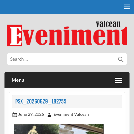
Skip
to
content
Eveniment Valcean
Menu
PSX_20260629_182755
June 29, 2026
Eveniment Valcean