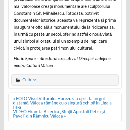
mai valoroase creații monumentale ale sculptorului
Constantin Gh. Mihăilescu. Totodată, potrivit
documentelor istorice, aceasta va reprezenta și prima
inaugurare oficială a monumentului de la ridicarea sa,
în urmă cu peste un secol, oferind astfel o nouă viață
unui simbol al orașului și un exemplu de implicare
civică în protejarea patrimoniului cultural.
Florin Epure – directorul executiv al Direcției Județene
pentru Cultură Vâlcea
Cultura
Post
« FOTO Visul Viitorului Horezu s-a oprit la un gol
navigation
distanță. Vâlcea rămâne cu o singură echipă în Liga a
III-a
VIDEO Hram la Biserica „Sfinții Apostoli Petru și
Pavel” din Râmnicu Vâlcea »