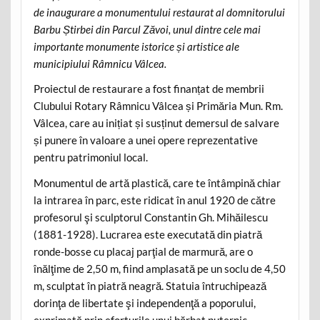
de inaugurare a monumentului restaurat al domnitorului
Barbu Știrbei din Parcul Zăvoi, unul dintre cele mai
importante monumente istorice și artistice ale
municipiului Râmnicu Vâlcea.
Proiectul de restaurare a fost finanțat de membrii
Clubului Rotary Râmnicu Vâlcea și Primăria Mun. Rm.
Vâlcea, care au inițiat și susținut demersul de salvare
și punere în valoare a unei opere reprezentative
pentru patrimoniul local.
Monumentul de artă plastică, care te întâmpină chiar
la intrarea în parc, este ridicat în anul 1920 de către
profesorul şi sculptorul Constantin Gh. Mihăilescu
(1881-1928). Lucrarea este executată din piatră
ronde-bosse cu placaj parţial de marmură, are o
înălţime de 2,50 m, fiind amplasată pe un soclu de 4,50
m, sculptat în piatră neagră. Statuia întruchipează
dorinţa de libertate şi independenţă a poporului,
exprimată prin eforturile unui bărbat puternic