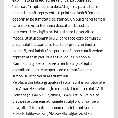
încordat în lupta pentru descătuşarea patriei care
iese la lumină, reprezentată printr-o tânără femeie
desprinsă pe jumătate de stâncă. Chipul tinerei femeii
care reprezintă România descătuşată, este al
partenerei de viaţă a artistului care i-a servit ca
model. Bustul domnitorului care face corp comun cu
ansamblul statuar este foarte expresiv, în ţinută
militară, mai îmbătrânit puţin decât aşa cum îl vedem
reprezentat în picturile în ulei de la Episcopia
Râmnicului şi de la mănăstirea Bistriţa. Pieptul
domnitorului este acoperit de o ramură de laur,
simbolul victoriei şi al triumfului.
Pe placa din faţă a grupului statuar sunt inscripţionate
următoarele cuvinte: „În memoria Domnitorului Ţării
Româneşti Barbu D. Ştirbei, 1849-1856”. Pe o altă
placă este consemnat numele sculptorului, iar pe o
alta, aflată în spatele monumentului, sunt scrise
numele iniţiatorilor: „Ridicat din iniţiativa şi cu