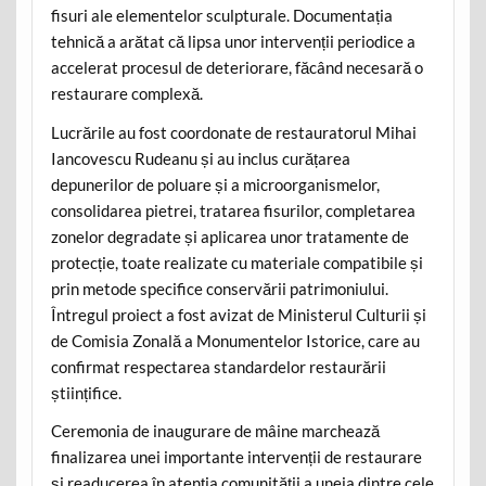
fisuri ale elementelor sculpturale. Documentația
tehnică a arătat că lipsa unor intervenții periodice a
accelerat procesul de deteriorare, făcând necesară o
restaurare complexă.
Lucrările au fost coordonate de restauratorul Mihai
Iancovescu Rudeanu și au inclus curățarea
depunerilor de poluare și a microorganismelor,
consolidarea pietrei, tratarea fisurilor, completarea
zonelor degradate și aplicarea unor tratamente de
protecție, toate realizate cu materiale compatibile și
prin metode specifice conservării patrimoniului.
Întregul proiect a fost avizat de Ministerul Culturii și
de Comisia Zonală a Monumentelor Istorice, care au
confirmat respectarea standardelor restaurării
științifice.
Ceremonia de inaugurare de mâine marchează
finalizarea unei importante intervenții de restaurare
și readucerea în atenția comunității a uneia dintre cele