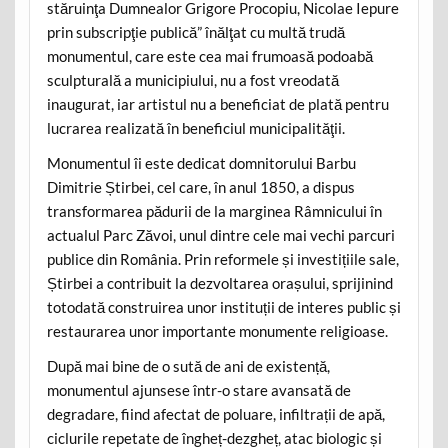
stăruinţa Dumnealor Grigore Procopiu, Nicolae Iepure
prin subscripţie publică” înălţat cu multă trudă
monumentul, care este cea mai frumoasă podoabă
sculpturală a municipiului, nu a fost vreodată
inaugurat, iar artistul nu a beneficiat de plată pentru
lucrarea realizată în beneficiul municipalităţii.
Monumentul îi este dedicat domnitorului Barbu
Dimitrie Știrbei, cel care, în anul 1850, a dispus
transformarea pădurii de la marginea Râmnicului în
actualul Parc Zăvoi, unul dintre cele mai vechi parcuri
publice din România. Prin reformele și investițiile sale,
Știrbei a contribuit la dezvoltarea orașului, sprijinind
totodată construirea unor instituții de interes public și
restaurarea unor importante monumente religioase.
După mai bine de o sută de ani de existență,
monumentul ajunsese într-o stare avansată de
degradare, fiind afectat de poluare, infiltrații de apă,
ciclurile repetate de îngheț-dezgheț, atac biologic și