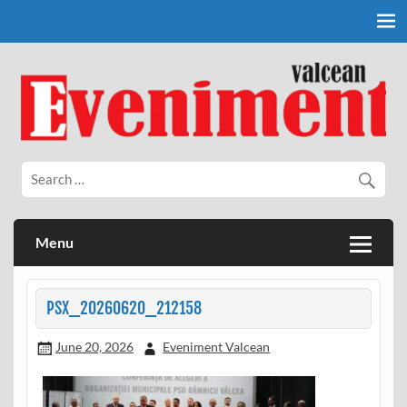
Skip
to
content
Eveniment Valcean
Menu
PSX_20260620_212158
June 20, 2026
Eveniment Valcean