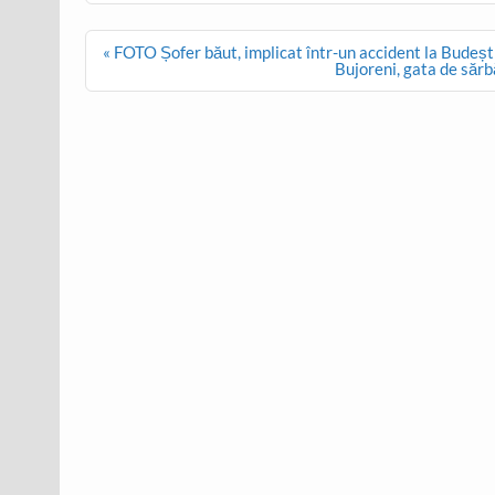
Post
« FOTO Șofer băut, implicat într-un accident la Budești
navigation
Bujoreni, gata de sărb