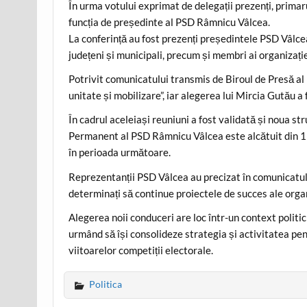
În urma votului exprimat de delegații prezenți, primar
funcția de președinte al PSD Râmnicu Vâlcea.
La conferință au fost prezenți președintele PSD Vâlce
județeni și municipali, precum și membri ai organizație
Potrivit comunicatului transmis de Biroul de Presă al
unitate și mobilizare”, iar alegerea lui Mircia Gutău a
În cadrul aceleiași reuniuni a fost validată și noua s
Permanent al PSD Râmnicu Vâlcea este alcătuit din 19
în perioada următoare.
Reprezentanții PSD Vâlcea au precizat în comunicatul 
determinați să continue proiectele de succes ale orga
Alegerea noii conduceri are loc într-un context polit
urmând să își consolideze strategia și activitatea pen
viitoarelor competiții electorale.
Politica