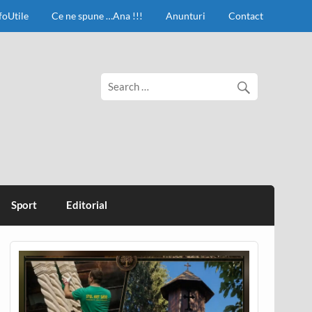
foUtile
Ce ne spune …Ana !!!
Anunturi
Contact
Sport
Editorial