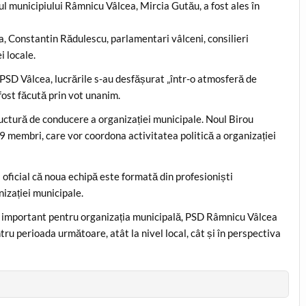
ul municipiului Râmnicu Vâlcea, Mircia Gutău, a fost ales în
a, Constantin Rădulescu, parlamentari vâlceni, consilieri
i locale.
 PSD Vâlcea, lucrările s-au desfășurat „într-o atmosferă de
 fost făcută prin vot unanim.
tructură de conducere a organizației municipale. Noul Birou
 membri, care vor coordona activitatea politică a organizației
oficial că noua echipă este formată din profesioniști
nizației municipale.
ic important pentru organizația municipală, PSD Râmnicu Vâlcea
tru perioada următoare, atât la nivel local, cât și în perspectiva