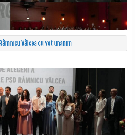
 Râmnicu Vâlcea cu vot unanim