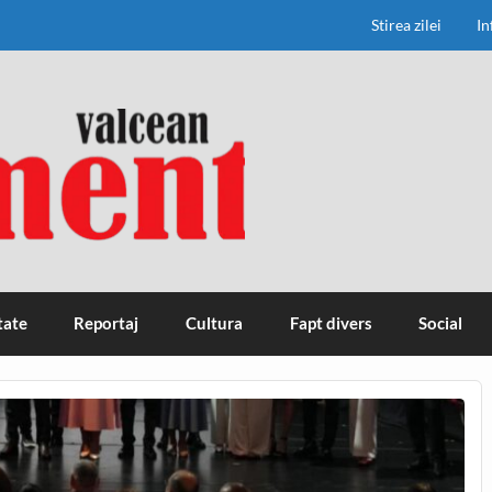
Stirea zilei
In
tate
Reportaj
Cultura
Fapt divers
Social