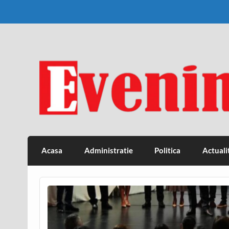
Skip
to
content
Eveniment Valcean
Acasa
Administratie
Politica
Actuali