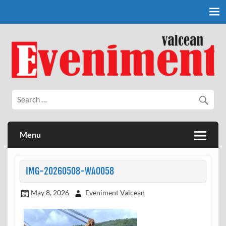
Skip
to
content
Eveniment Valcean
Menu
IMG-20260508-WA0058
May 8, 2026
Eveniment Valcean