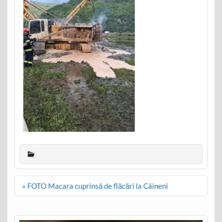
Post
« FOTO Macara cuprinsă de flăcări la Câineni
navigation