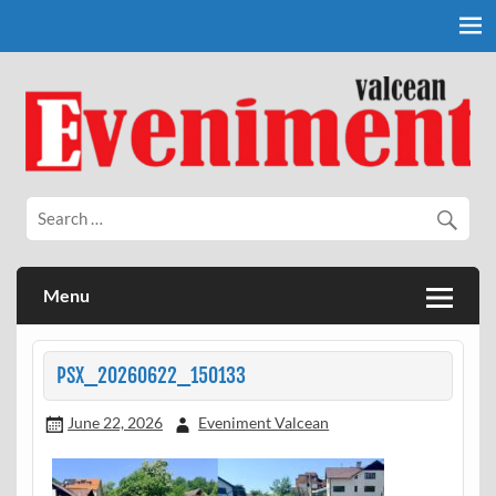
Skip
to
content
Eveniment Valcean
Menu
PSX_20260622_150133
June 22, 2026
Eveniment Valcean