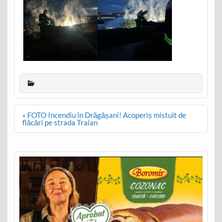
Post
« FOTO Incendiu în Drăgășani! Acoperiș mistuit de
navigation
flăcări pe strada Traian