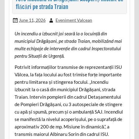
flăcări pe strada Traian
June 11, 2026
Eveniment Valcean
Un incendiu a izbucnit joi seară la o locuință din
municipiul Drăgășani, pe strada Traian, mobilizând mai
multe echipaje de intervenție din cadrul Inspectoratului
pentru Situații de Urgență.
Potrivit informațiilor transmise de reprezentanții ISU
Vâlcea, la fața locului au fost trimise forțe importante
pentru limitarea și stingerea focului. „Incendiu
izbucnit la o casă din municipiul Drăgășani, strada
Traian. Intervin pompierii din cadrul Detașamentului
de Pompieri Drăgășani, cu 3 autospeciale de stingere
cu apă și spumă, precum și o ambulanță SAJ. Incendiul
se manifestă la nivelul acoperișului, pe o suprafață de
aproximativ 200 de mp. Misiune în dinamică.”, a
transmis maiorul Albinaru Sorin din cadrul ISU.