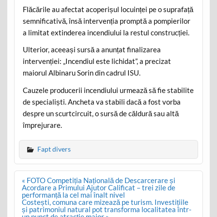
Flăcările au afectat acoperișul locuinței pe o suprafață
semnificativă, însă intervenția promptă a pompierilor
a limitat extinderea incendiului la restul construcției.
Ulterior, aceeași sursă a anunțat finalizarea
intervenției: „Incendiul este lichidat”, a precizat
maiorul Albinaru Sorin din cadrul ISU.
Cauzele producerii incendiului urmează să fie stabilite
de specialiști. Ancheta va stabili dacă a fost vorba
despre un scurtcircuit, o sursă de căldură sau altă
împrejurare.
Fapt divers
Post
« FOTO Competiția Națională de Descarcerare și
navigation
Acordare a Primului Ajutor Calificat – trei zile de
performanță la cel mai înalt nivel
Costești, comuna care mizează pe turism. Investițiile
și patrimoniul natural pot transforma localitatea într-
un punct de atracție major »