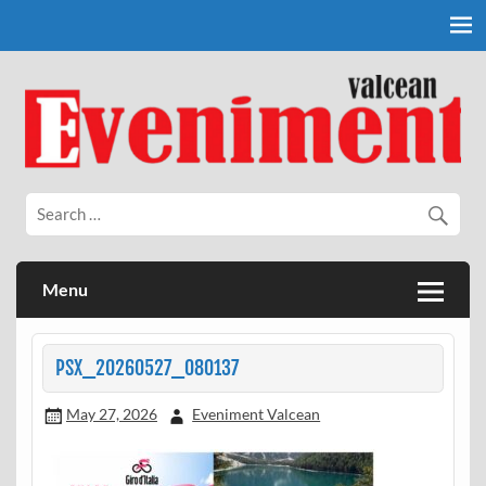
Skip
to
content
Eveniment Valcean
Menu
PSX_20260527_080137
May 27, 2026
Eveniment Valcean