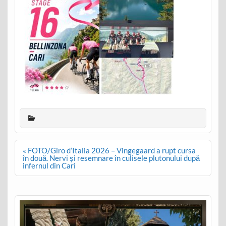
Post
« FOTO/Giro d’Italia 2026 – Vingegaard a rupt cursa
navigation
în două. Nervi și resemnare în culisele plutonului după
infernul din Carì