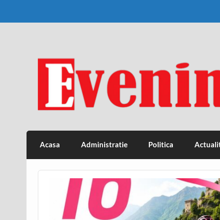
Skip
to
content
Eveniment Valcean
Acasa
Administratie
Politica
Actuali