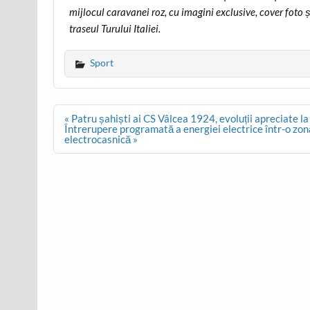
mijlocul caravanei roz, cu imagini exclusive, cover foto 
traseul Turului Italiei.
Sport
Post
« Patru șahiști ai CS Vâlcea 1924, evoluții apreciate la
navigation
Întrerupere programată a energiei electrice într-o zonă 
electrocasnică »