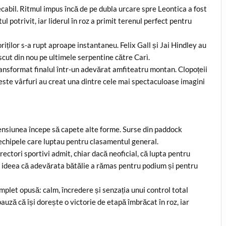
abil. Ritmul impus încă de pe dubla urcare spre Leontica a fost
 potrivit, iar liderul în roz a primit terenul perfect pentru
iților s-a rupt aproape instantaneu. Felix Gall și Jai Hindley au
escut din nou pe ultimele serpentine către Carì.
ransformat finalul într-un adevărat amfiteatru montan. Clopoțeii
peste vârfuri au creat una dintre cele mai spectaculoase imagini
 tensiunea începe să capete alte forme. Surse din paddock
echipele care luptau pentru clasamentul general.
rectori sportivi admit, chiar dacă neoficial, că lupta pentru
ja ideea că adevărata bătălie a rămas pentru podium și pentru
let opusă: calm, încredere și senzația unui control total
auză că își dorește o victorie de etapă îmbrăcat în roz, iar