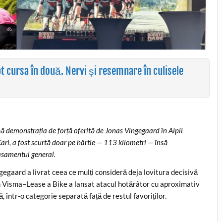
t cursa în două. Nervi și resemnare în culisele
pă demonstrația de forță oferită de Jonas Vingegaard în Alpii
Carì, a fost scurtă doar pe hârtie — 113 kilometri — însă
lasamentul general.
ngegaard a livrat ceea ce mulți consideră deja lovitura decisivă
m Visma–Lease a Bike a lansat atacul hotărâtor cu aproximativ
ă, într-o categorie separată față de restul favoriților.