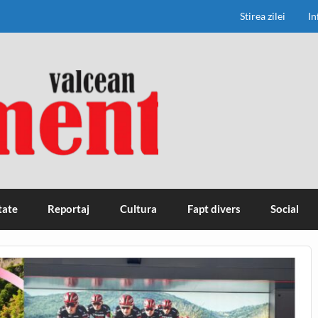
Stirea zilei
In
tate
Reportaj
Cultura
Fapt divers
Social