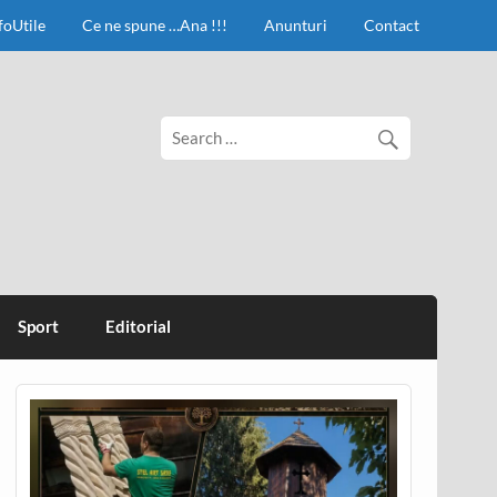
foUtile
Ce ne spune …Ana !!!
Anunturi
Contact
Sport
Editorial