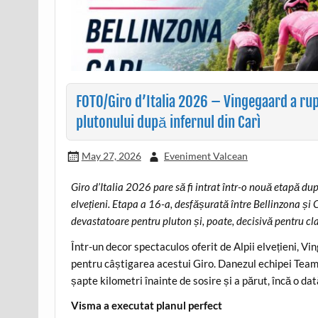
FOTO/Giro d’Italia 2026 – Vingegaard a rup
plutonului după infernul din Carì
May 27, 2026
Eveniment Valcean
Giro d’Italia 2026 pare să fi intrat într-o nouă etapă du
elvețieni. Etapa a 16-a, desfășurată între Bellinzona și 
devastatoare pentru pluton și, poate, decisivă pentru c
Într-un decor spectaculos oferit de Alpii elvețieni, Vi
pentru câștigarea acestui Giro. Danezul echipei Tea
șapte kilometri înainte de sosire și a părut, încă o dat
Visma a executat planul perfect