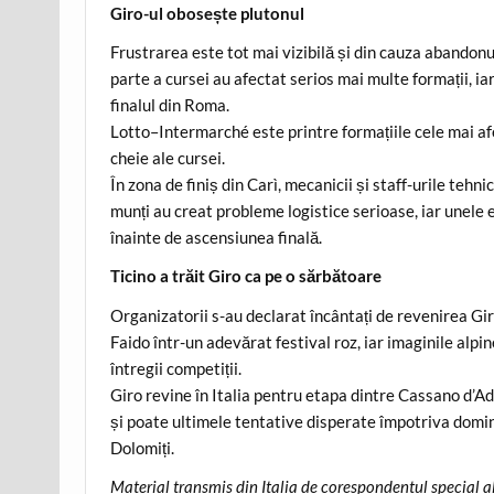
Giro-ul obosește plutonul
Frustrarea este tot mai vizibilă și din cauza abandon
parte a cursei au afectat serios mai multe formații, ia
finalul din Roma.
Lotto–Intermarché este printre formațiile cele mai a
cheie ale cursei.
În zona de finiș din Carì, mecanicii și staff-urile tehn
munți au creat probleme logistice serioase, iar unele 
înainte de ascensiunea finală.
Ticino a trăit Giro ca pe o sărbătoare
Organizatorii s-au declarat încântați de revenirea Gir
Faido într-un adevărat festival roz, iar imaginile alp
întregii competiții.
Giro revine în Italia pentru etapa dintre Cassano d’A
și poate ultimele tentative disperate împotriva domina
Dolomiți.
Material transmis din Italia de corespondentul special a