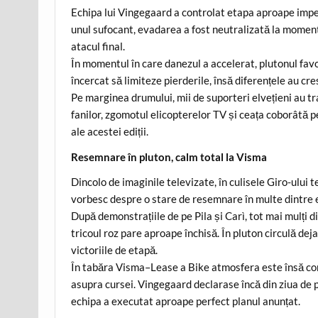
Echipa lui Vingegaard a controlat etapa aproape impec
unul sufocant, evadarea a fost neutralizată la momentul
atacul final.
În momentul în care danezul a accelerat, plutonul favor
încercat să limiteze pierderile, însă diferențele au cr
Pe marginea drumului, mii de suporteri elvețieni au t
fanilor, zgomotul elicopterelor TV și ceața coborâtă 
ale acestei ediții.
Resemnare în pluton, calm total la Visma
Dincolo de imaginile televizate, în culisele Giro-ului
vorbesc despre o stare de resemnare în multe dintre 
După demonstrațiile de pe Pila și Carì, tot mai mulți di
tricoul roz pare aproape închisă. În pluton circulă de
victoriile de etapă.
În tabăra Visma–Lease a Bike atmosfera este însă comp
asupra cursei. Vingegaard declarase încă din ziua de p
echipa a executat aproape perfect planul anunțat.