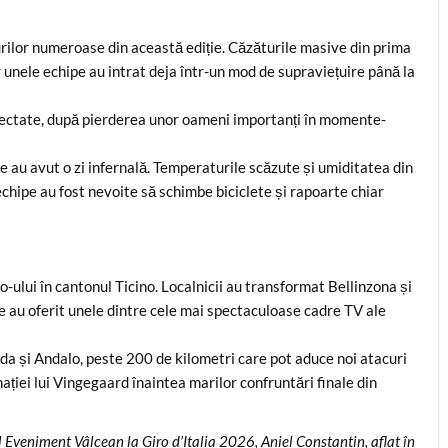
urilor numeroase din această ediție. Căzăturile masive din prima
r unele echipe au intrat deja într-un mod de supraviețuire până la
fectate, după pierderea unor oameni importanți în momente-
ice au avut o zi infernală. Temperaturile scăzute și umiditatea din
echipe au fost nevoite să schimbe biciclete și rapoarte chiar
o-ului în cantonul Ticino. Localnicii au transformat Bellinzona și
ine au oferit unele dintre cele mai spectaculoase cadre TV ale
dda și Andalo, peste 200 de kilometri care pot aduce noi atacuri
ției lui Vingegaard înaintea marilor confruntări finale din
l Eveniment Vâlcean la Giro d’Italia 2026, Aniel Constantin, aflat în