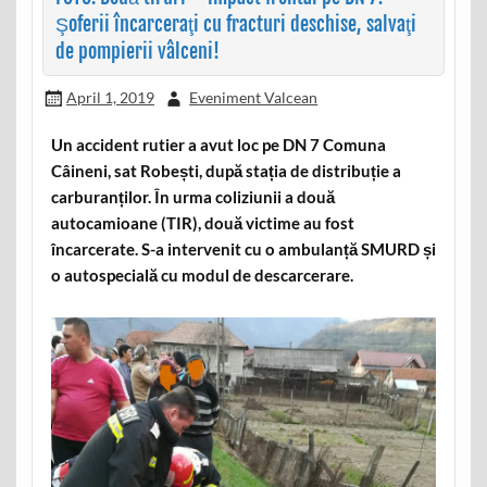
Şoferii încarceraţi cu fracturi deschise, salvaţi
de pompierii vâlceni!
April 1, 2019
Eveniment Valcean
Un accident rutier a avut loc pe DN 7 Comuna
Câineni, sat Robești, după stația de distribuție a
carburanților. În urma coliziunii a două
autocamioane (TIR), două victime au fost
încarcerate. S-a intervenit cu o ambulanță SMURD și
o autospecială cu modul de descarcerare.