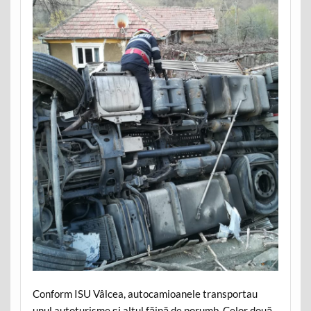
Conform ISU Vâlcea, autocamioanele transportau
unul autoturisme și altul făină de porumb. Celor două