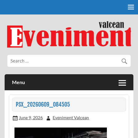
Skip
to
content
Eveniment Valcean
Menu
PSX_20260609_084505
June 9, 2026
Eveniment Valcean