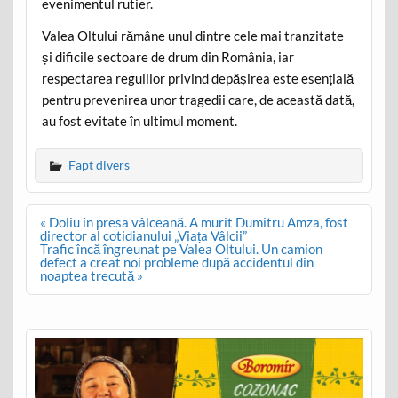
evenimentul rutier.
Valea Oltului rămâne unul dintre cele mai tranzitate
și dificile sectoare de drum din România, iar
respectarea regulilor privind depășirea este esențială
pentru prevenirea unor tragedii care, de această dată,
au fost evitate în ultimul moment.
Fapt divers
Post
« Doliu în presa vâlceană. A murit Dumitru Amza, fost
navigation
director al cotidianului „Viața Vâlcii”
Trafic încă îngreunat pe Valea Oltului. Un camion
defect a creat noi probleme după accidentul din
noaptea trecută »