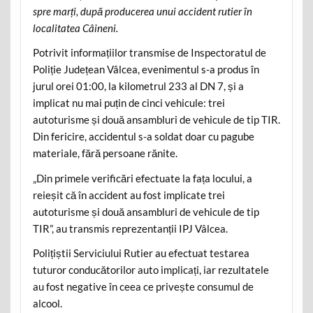
spre marți, după producerea unui accident rutier în
localitatea Câineni.
Potrivit informațiilor transmise de Inspectoratul de
Poliție Județean Vâlcea, evenimentul s-a produs în
jurul orei 01:00, la kilometrul 233 al DN 7, și a
implicat nu mai puțin de cinci vehicule: trei
autoturisme și două ansambluri de vehicule de tip TIR.
Din fericire, accidentul s-a soldat doar cu pagube
materiale, fără persoane rănite.
„Din primele verificări efectuate la fața locului, a
reieșit că în accident au fost implicate trei
autoturisme și două ansambluri de vehicule de tip
TIR”, au transmis reprezentanții IPJ Vâlcea.
Polițiștii Serviciului Rutier au efectuat testarea
tuturor conducătorilor auto implicați, iar rezultatele
au fost negative în ceea ce privește consumul de
alcool.