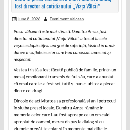
fost director al cotidianului „Viața Vâlcii”
June 8, 2026
Eveniment Valcean
Presa vâlceană este mai săracă. Dumitru Amza, fost
director al cotidianului „Viața Vâlcii”, a trecut la cele
veșnice după câțiva ani grei de suferință, lăsând în urmă
durere în sufletele celor care l-au cunoscut, apreciat și
respectat.
Vestea tristă a fost făcută publică de familie, printr-un
mesaj emoționant transmis de fiul său, care a anunțat
că omul care le-a fost soț, tată și bunic iubitor a plecat
dintre cei dragi.
Dincolo de activitatea sa profesională și anii petrecuți
în slujba presei locale, Dumitru Amza rămâne în
memoria celor care i-au fost aproape ca un om cald,
apropiat de oameni, mereu dispus la dialog și cu
glumele pregătite chiar și în momente mai dificile.