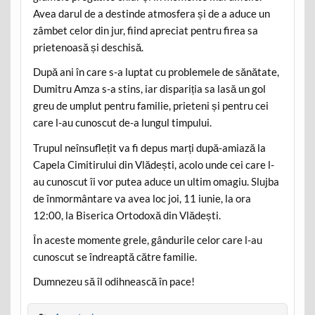
Avea darul de a destinde atmosfera și de a aduce un
zâmbet celor din jur, fiind apreciat pentru firea sa
prietenoasă și deschisă.
După ani în care s-a luptat cu problemele de sănătate,
Dumitru Amza s-a stins, iar dispariția sa lasă un gol
greu de umplut pentru familie, prieteni și pentru cei
care l-au cunoscut de-a lungul timpului.
Trupul neînsuflețit va fi depus marți după-amiază la
Capela Cimitirului din Vlădești, acolo unde cei care l-
au cunoscut îi vor putea aduce un ultim omagiu. Slujba
de înmormântare va avea loc joi, 11 iunie, la ora
12:00, la Biserica Ortodoxă din Vlădești.
În aceste momente grele, gândurile celor care l-au
cunoscut se îndreaptă către familie.
Dumnezeu să îl odihnească în pace!