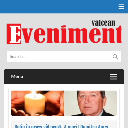
Skip
to
content
Eveniment Valcean
Menu
Doliu în presa vâlceană. A murit Dumitru Amza,