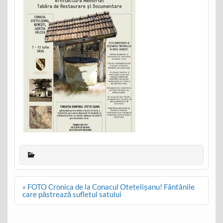
Post
« FOTO Cronica de la Conacul Otetelișanu! Fântânile
navigation
care păstrează sufletul satului