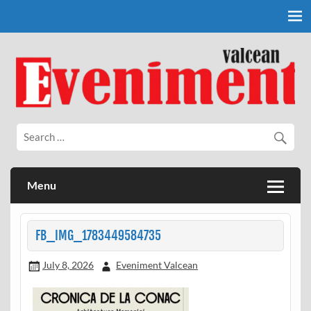
Skip
to
content
Eveniment Valcean
Menu
FB_IMG_1783449584735
July 8, 2026
Eveniment Valcean