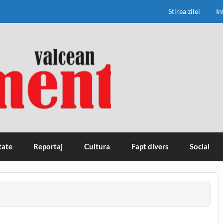
Stirea zilei
In
tate
Reportaj
Cultura
Fapt divers
Social