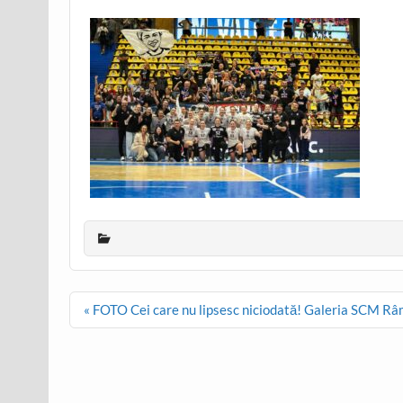
Post
« FOTO Cei care nu lipsesc niciodată! Galeria SCM Râ
navigation