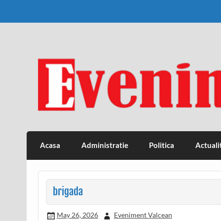
Skip
to
content
Eveniment Valcean
Acasa
Administratie
Politica
Actuali
brigada
May 26, 2026
Eveniment Valcean