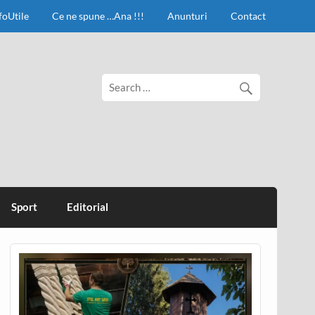
foUtile
Ce ne spune …Ana !!!
Anunturi
Contact
Sport
Editorial