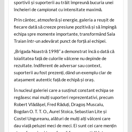
sportivii și suporterii au trăit împreună bucuria unei
încheieri de campionat cu intensitate maximă.
Prin cântec, atmosferă și energie, galeria a reușit de
fiecare dată să creeze presiune pozitivă și să împingă
echipa spre momente importante, transformând Sala
Traian într-un adevărat punct de forță al echipei.
„Brigada Noastră 1998” a demonstrat încă o dată că
loialitatea față de culorile vâlcene nu depinde de
rezultate. Indiferent de adversar sau context,
suporterii au fost prezenți, dând un exemplu clar de
atașament autentic față de echipă și oraș.
În nucleul galeriei care a susținut constant echipa se
regăsesc mai mulți suporteri reprezentativi, precum
Robert Vlădășel, Fred Răduți, Dragoș Muscalu,
Bogdan O. T. T. O., Aurel Stoica, Sebastian Lite și
Costel Ungureanu, alături de mulți alți vâlceni care
dau viață peluzei meci de meci. Ei sunt cei care mențin