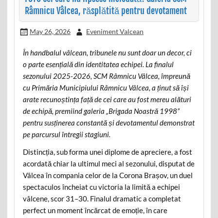
Râmnicu Vâlcea, răsplătită pentru devotament
May 26, 2026
Eveniment Valcean
În handbalul vâlcean, tribunele nu sunt doar un decor, ci
o parte esențială din identitatea echipei. La finalul
sezonului 2025-2026, SCM Râmnicu Vâlcea, împreună
cu Primăria Municipiului Râmnicu Vâlcea, a ținut să își
arate recunoștința față de cei care au fost mereu alături
de echipă, premiind galeria „Brigada Noastră 1998”
pentru susținerea constantă și devotamentul demonstrat
pe parcursul întregii stagiuni.
Distincția, sub forma unei diplome de apreciere, a fost
acordată chiar la ultimul meci al sezonului, disputat de
Vâlcea în compania celor de la Corona Brașov, un duel
spectaculos încheiat cu victoria la limită a echipei
vâlcene, scor 31–30. Finalul dramatic a completat
perfect un moment încărcat de emoție, în care