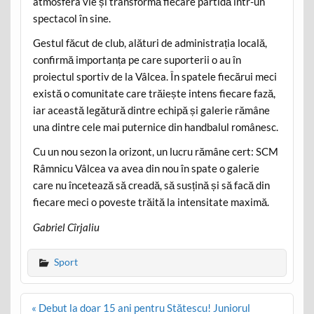
atmosfera vie și transformă fiecare partidă într-un
spectacol în sine.
Gestul făcut de club, alături de administrația locală,
confirmă importanța pe care suporterii o au în
proiectul sportiv de la Vâlcea. În spatele fiecărui meci
există o comunitate care trăiește intens fiecare fază,
iar această legătură dintre echipă și galerie rămâne
una dintre cele mai puternice din handbalul românesc.
Cu un nou sezon la orizont, un lucru rămâne cert: SCM
Râmnicu Vâlcea va avea din nou în spate o galerie
care nu încetează să creadă, să susțină și să facă din
fiecare meci o poveste trăită la intensitate maximă.
Gabriel Cîrjaliu
Sport
Post
« Debut la doar 15 ani pentru Stătescu! Juniorul