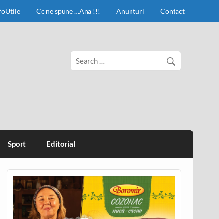
foUtile
Ce ne spune …Ana !!!
Anunturi
Contact
Sport
Editorial