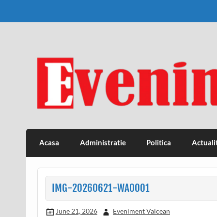
Skip
to
content
Eveniment Valcean
Acasa
Administratie
Politica
Actuali
IMG-20260621-WA0001
June 21, 2026
Eveniment Valcean