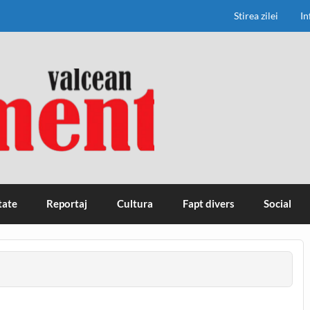
Stirea zilei
In
tate
Reportaj
Cultura
Fapt divers
Social